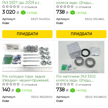
ГАЗ 3307 (до 2009 р.)
колеса задн. (2підш.,
карданний в сб.. STRONG
манжета)
0 отзывов
0 отзывов
(RIDER)
3 020
738
₴
склад
₴
склад
Артикул:
3307-3401042-10
Артикул:
3302-3104800-02
Rider
Rider
ПРИДБАТИ
ПРИДБАТИ
Р/к колодки торм. задніх
Р/к маточини ГАЗ 3302
(гвіздки+ чашки+пружини)
колеса задн. (2підш.,
3302,2705,2217
манжета) (RIDER)
0 отзывов
0 отзывов
Газель,Соболь
140
738
₴
склад
₴
склад
Артикул:
3302-3502900
Артикул:
3302-3104800
Rider
Rider