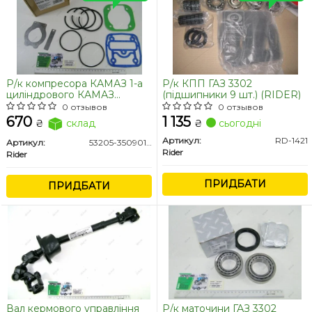
Р/к компресора КАМАЗ 1-а
Р/к КПП ГАЗ 3302
циліндрового КАМАЗ
(підшипники 9 шт.) (RIDER)
(RIDER)
0 отзывов
0 отзывов
670
1 135
₴
склад
₴
сьогодні
Артикул:
RD-1421
Артикул:
53205-3509015-РК
Rider
Rider
ПРИДБАТИ
ПРИДБАТИ
Вал кермового управління
Р/к маточини ГАЗ 3302