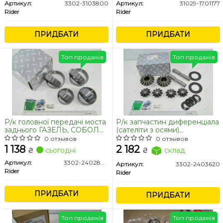
2003 р.) (RIDER)
Артикул:
3302-3103800
Артикул:
31029-1701177
Rider
Rider
ПРИДБАТИ
ПРИДБАТИ
Топ продажів
Топ продажів
Р/к головної передачі моста
Р/к запчастин диференціала
заднього ГАЗЕЛЬ, СОБОЛЬ
(сателіти з осями)
(4 підш.) (RIDER)
Газель,Соболь (RIDER)
0 отзывов
0 отзывов
1 138
2 182
₴
сьогодні
₴
склад
Артикул:
3302-2402800-02
Артикул:
3302-2403620
Rider
Rider
ПРИДБАТИ
ПРИДБАТИ
Топ продажів
Топ продажів