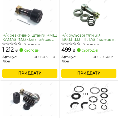
Р/к реактивної штанги РМШ
Р/к рульової тяги ЗІЛ
КАМАЗ (М33х1,5) з гайкою
130,131,133 ГЯ,ЛАЗ (палець з
(RIDER)
різьбою) (RIDER)
0 отзывов
0 отзывов
1 212
499
₴
сьогодні
₴
сьогодні
Артикул:
RD.180.3511-026
Артикул:
RD.120-3003032
Rider
Rider
ПРИДБАТИ
ПРИДБАТИ