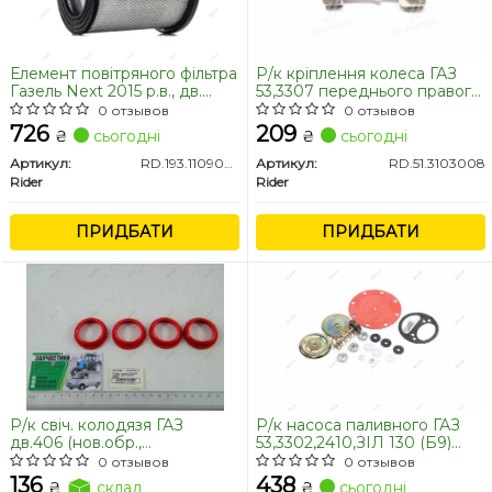
Елемент повітряного фільтра
Р/к кріплення колеса ГАЗ
Газель Next 2015 р.в., дв.
53,3307 переднього правого
Cummins ISF 2.8 D=238мм
(3-й наймен., М20хМ)20)
0 отзывов
0 отзывов
(RIDER)
(RIDER)
726
209
₴
сьогодні
₴
сьогодні
Артикул:
RD.193.1109080
Артикул:
RD.51.3103008
Rider
Rider
ПРИДБАТИ
ПРИДБАТИ
Р/к свіч. колодязя ГАЗ
Р/к насоса паливного ГАЗ
дв.406 (нов.обр.,
53,3302,2410,ЗІЛ 130 (Б9)
червон.силікон)) (RIDER)
(RIDER)
0 отзывов
0 отзывов
136
438
₴
склад
₴
сьогодні