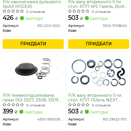
Р/к наконечника рульового
Р/к валу вторинного 5-ти
КрАЗ (RIDER)
ступ. КПП №2 Газель, Волга
(RIDER)
0 отзывов
0 отзывов
426
503
₴
сьогодні
₴
сьогодні
Артикул:
RD.200-3003000-10
Артикул:
3102-1701800-01
Rider
Rider
ПРИДБАТИ
ПРИДБАТИ
Р/К пневмопідсилювача
Р/К валу вторинного 5-ти
гальм ГАЗ 3307, 3308, 3309
ступ. КПП ГАЗель NEXT
(RIDER)
шайби, кільця (RIDER)
0 отзывов
0 отзывов
399
503
₴
сьогодні
₴
сьогодні
Артикул:
4301-3510015 РК
Артикул:
RD.21R22-1701800
Rider
Rider