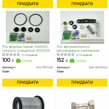
ПРИДБАТИ
ПРИДБАТИ
Р/к фільтра палив. КАМАЗ
Р/к автоматичного
тонкого очищення (RIDER)
регулювання зчеплення
МАЗ, КрАЗ ЯМЗ 236,238
0 отзывов
0 отзывов
(RIDER)
100
152
₴
склад
₴
склад
Артикул:
740.1117009
Артикул:
236-1601000
Rider
Rider
ПРИДБАТИ
ПРИДБАТИ