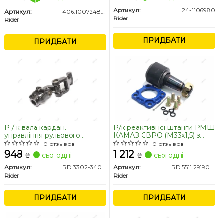
Артикул:
24-1106980
Артикул:
406.1007248-10.3
Rider
Rider
ПРИДБАТИ
ПРИДБАТИ
Р / к вала кардан.
Р/к реактивної штанги РМШ
управління рульового
КАМАЗ ЄВРО (М33х1,5) з
(ніжн.часть) 3302 (RIDER)
гайкою (RIDER)
0 отзывов
0 отзывов
948
1 212
₴
сьогодні
₴
сьогодні
Артикул:
RD.3302-3401123
Артикул:
RD.5511.2919026
Rider
Rider
ПРИДБАТИ
ПРИДБАТИ