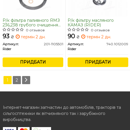
Р/к фільтра паливного ЯМЗ
Р/к фільтру масляного
236,238 грубого очищення
КАМАЗ (RIDER)
(RIDER)
0 отзывов
0 отзывов
93
90
₴
термін 2 дн.
₴
термін 2 дн.
Артикул:
201-1105501
Артикул:
740.1012009
Rider
Rider
ПРИДБАТИ
ПРИДБАТИ
1
2
Інтернет-магазин запчастин до автомобілів, тракторів та
сільгосптехніки як вітчизняного так і зарубіжного
виробництва.