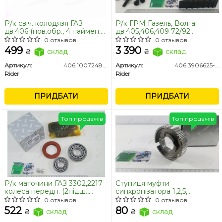
Р/к свіч. колодязя ГАЗ
Р/к ГРМ Газель, Волга
дв.406 (нов.обр., 4 наймен.
дв.405,406,409 72/92
червон.силікон))
ПОВНИЙ "ЕВРО-3" (Гострий
0 отзывов
0 отзывов
ЗУБ, ланцюги 72/92) (RIDER)
499
3 390
₴
склад
₴
склад
Артикул:
406.1007248-10.1
Артикул:
406.3906625-О3-01
Rider
Rider
ПРИДБАТИ
ПРИДБАТИ
Топ продажів
Топ продажів
Р/к маточини ГАЗ 3302,2217
Ступиця муфти
колеса передн. (2підш.,
синхронізатора 1,2,5,
манжета) (RIDER)
зад.хода, КПП ГАЗ
0 отзывов
0 отзывов
3302,31029 (А21R22-
522
80
₴
склад
₴
склад
1701177,31029-1701177 -01) (з