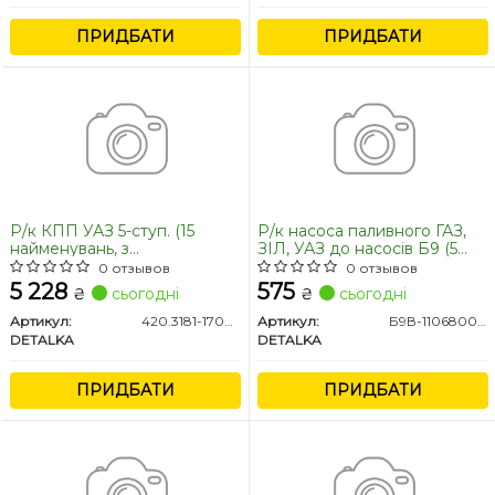
ПРИДБАТИ
ПРИДБАТИ
Р/к КПП УАЗ 5-ступ. (15
Р/к насоса паливного ГАЗ,
найменувань, з
ЗІЛ, УАЗ до насосів Б9 (5
підшипниками (DETALKA)
найменувань) (DETALKA)
0 отзывов
0 отзывов
5 228
575
₴
сьогодні
₴
сьогодні
Артикул:
420.3181-1700010
Артикул:
Б9В-1106800-01
DETALKA
DETALKA
ПРИДБАТИ
ПРИДБАТИ