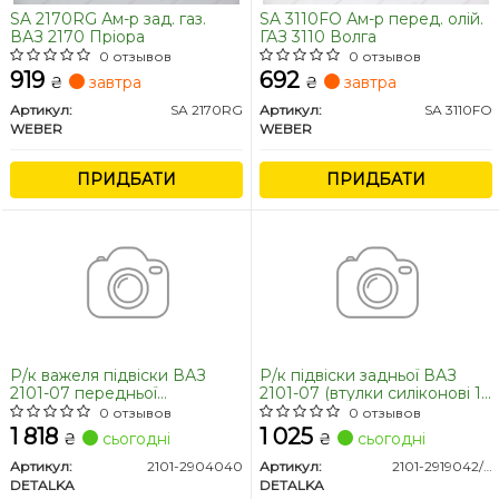
SA 2170RG Ам-р зад. газ.
SA 3110FO Ам-р перед. олій.
ВАЗ 2170 Пріора
ГАЗ 3110 Волга
0 отзывов
0 отзывов
919
692
₴
завтра
₴
завтра
Артикул:
SA 2170RG
Артикул:
SA 3110FO
WEBER
WEBER
ПРИДБАТИ
ПРИДБАТИ
Р/к важеля підвіски ВАЗ
Р/к підвіски задньої ВАЗ
2101-07 передньої
2101-07 (втулки силіконові 10
(верхній+нижній, комплект
штук, втулки розпірні 10
0 отзывов
0 отзывов
4+4 штуки))) (DETALKA)
штук) (DETALKA)
1 818
1 025
₴
сьогодні
₴
сьогодні
Артикул:
2101-2904040
Артикул:
2101-2919042/30/108
DETALKA
DETALKA