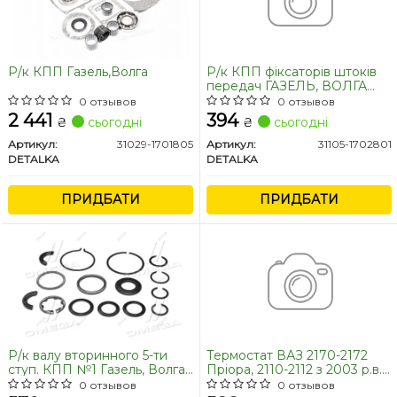
Р/к КПП Газель,Волга
Р/к КПП фіксаторів штоків
передач ГАЗЕЛЬ, ВОЛГА
(пластина, кульки, пружини,
0 отзывов
0 отзывов
прокладка)) (DETALKA)
2 441
394
₴
сьогодні
₴
сьогодні
Артикул:
31029-1701805
Артикул:
31105-1702801
DETALKA
DETALKA
ПРИДБАТИ
ПРИДБАТИ
Р/к валу вторинного 5-ти
Термостат ВАЗ 2170-2172
ступ. КПП №1 Газель, Волга
Пріора, 2110-2112 з 2003 р.в.;
(RIDER)
85±2°С (з інж. дв.) (6 вих.)
0 отзывов
0 отзывов