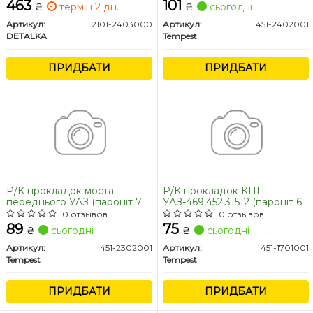
ПРЕМІУМ, прокладка)
463
101
₴
термін 2 дн.
₴
сьогодні
(DETALKA)
Артикул:
2101-2403000
Артикул:
451-2402001
DETALKA
Tempest
ПРИДБАТИ
ПРИДБАТИ
Р/К прокладок моста
Р/К прокладок КПП
переднього УАЗ (пароніт 7
УАЗ-469,452,31512 (пароніт 6
найменувань) (TEMPEST)
найменувань) (TEMPEST)
0 отзывов
0 отзывов
89
75
₴
сьогодні
₴
сьогодні
Артикул:
451-2302001
Артикул:
451-1701001
Tempest
Tempest
ПРИДБАТИ
ПРИДБАТИ