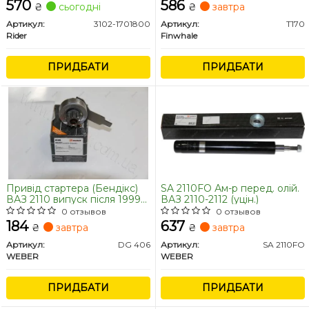
(пр-во FINWHALE)
570
586
₴
сьогодні
₴
завтра
Артикул:
3102-1701800
Артикул:
T170
Rider
Finwhale
ПРИДБАТИ
ПРИДБАТИ
Привід стартера (Бендікс)
SA 2110FO Ам-р перед. олій.
ВАЗ 2110 випуск після 1999
ВАЗ 2110-2112 (уцін.)
р. (052.18.600)
0 отзывов
0 отзывов
184
637
₴
завтра
₴
завтра
Артикул:
DG 406
Артикул:
SA 2110FO
WEBER
WEBER
ПРИДБАТИ
ПРИДБАТИ