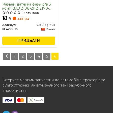
Разъем датчика фазы р/в 3
конт. ВАЗ 2108-2112; 2170-
1118; 21213-2123 FLAGMUS
0 отзывов
18
₴
завтра
Артикул:
730/SQ-730
FLAGMUS
Китай
ПРИДБАТИ
1
2
3
4
5
6
Інтернет-магазин запчастин до автомобілів, тракторів та
сільгосптехніки як вітчизняного так і зарубіжного
виробництва.