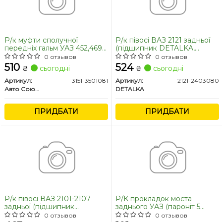
Р/к муфти сполучної
Р/к півосі ВАЗ 2121 задньої
передніх гальм УАЗ 452,469
(підшипник DETALKA,
(3-и найменування)
сальник ПРЕМІУМ)
0 отзывов
0 отзывов
(DETALKA)
510
524
₴
сьогодні
₴
сьогодні
Артикул:
3151-3501081
Артикул:
2121-2403080
Авто Союз 88
DETALKA
ПРИДБАТИ
ПРИДБАТИ
Р/к півосі ВАЗ 2101-2107
Р/К прокладок моста
задньої (підшипник
заднього УАЗ (пароніт 5
DETALKA, сальник
найменувань) (TEMPEST)
0 отзывов
0 отзывов