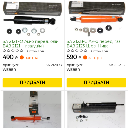
SA 2121FO Ам-р перед. олій.
SA 2123FG Ам-р перед. газ.
ВАЗ 2121 Нива(уцін.)
ВАЗ 2123 Шеві-Нива
0 отзывов
0 отзывов
490
590
₴
завтра
₴
завтра
Артикул:
SA 2121FO
Артикул:
SA 2123FG
WEBER
WEBER
ПРИДБАТИ
ПРИДБАТИ