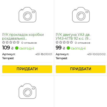
Р/К прокладок коробки
Р/К двигуна УАЗ дв.
роздавальної
УМЗ-4178 92 к.с. (9
УАЗ-469,452,31512 (пароніт 8
найменувань) (TEMPEST)
0 отзывов
0 отзывов
найменувань) (TEMPEST)
109
99
₴
сьогодні
₴
сьогодні
Артикул:
451-1801001
Артикул:
451-1002002
Tempest
Tempest
ПРИДБАТИ
ПРИДБАТИ