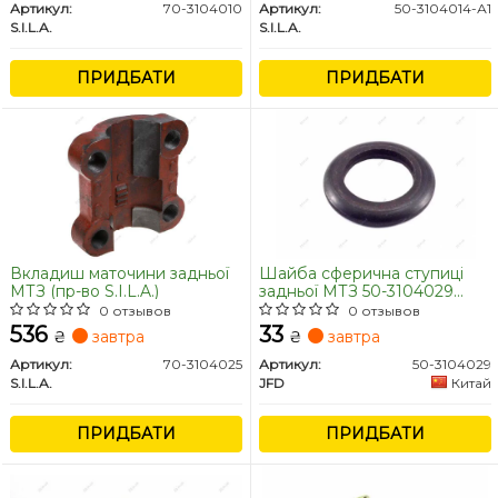
Артикул:
70-3104010
Артикул:
50-3104014-А1
S.I.L.A.
S.I.L.A.
ПРИДБАТИ
ПРИДБАТИ
Вкладиш маточини задньої
Шайба сферична ступиці
МТЗ (пр-во S.I.L.A.)
задньої МТЗ 50-3104029
(JFD)
0 отзывов
0 отзывов
536
33
₴
завтра
₴
завтра
Артикул:
70-3104025
Артикул:
50-3104029
S.I.L.A.
JFD
Китай
ПРИДБАТИ
ПРИДБАТИ