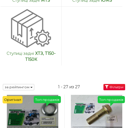
Ступиці задні
МТЗ
Ступиці задні
ЮМЗ
Ступиці задні
ХТЗ, Т150-
Т150К
1 - 27 из 27
за рейтингом
Фільтри
Оригінал
Топ продажів
Топ продажів