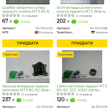
Шайба сферична супиці
Болт вкладыша маточини
заднього колеса МТЗ 80 82
колеса заднего МТЗ (Вир-во
(пр-во МТЗ)
РЗТ м.Ромни)
0 отзывов
0 отзывов
67
202
₴
склад
₴
склад
Артикул:
50-3104029
Артикул:
50-3104028
МТЗ
Білорусь
Тракторозапчасть, г.Ромны
Україна
ПРИДБАТИ
ПРИДБАТИ
Оригінал
Оригінал
Кришка вкладиша задньої
Гайка маточини задньої МТЗ
маточини МТЗ 80, 82 (Вир-
80, 82, 1221, ЮМЗ (пр-во
во МТЗ)
САЗ)
0 отзывов
0 отзывов
237
120
₴
склад
₴
склад
Артикул:
50-3104051
Артикул:
36-3104019