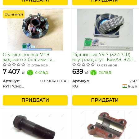
ПРИДБАТИ
ПРИДБАТИ
Оригінал
Ступиця колеса МТЗ
Підшипник 7517 (32217JR)
заднього з болтами та
внутр.зад.ступ. КамАЗ, ЗИЛ,
вкладишем (Вир-во МТЗ)
глав.пер.Т-150 KG
0 отзывов
0 отзывов
7 407
639
₴
склад
₴
склад
Артикул:
50-3104010-А1
Артикул:
7517
РУП "Сморгонский агрегатный завод", г.Сморгонь, РБ
KG
Індія
ПРИДБАТИ
ПРИДБАТИ