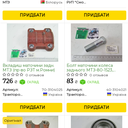
МТЗ
Білорусь
РУП "Сморгонский агрегатный завод", г.Сморгонь, РБ
ПРИДБАТИ
ПРИДБАТИ
Вкладиш маточини задн.
Болт маточини колеса
МТЗ (пр-во РЗТ м.Ромни)
заднього МТЗ-80-1523,
ЮМЗ-6 (пр-во РЗТ м.Ромни)
0 отзывов
0 отзывов
726
83
₴
склад
₴
склад
Артикул:
70-3104025
Артикул:
40-3104021
Тракторозапчасть, г.Ромны
Україна
Тракторозапчасть, г.Ромны
Україна
ПРИДБАТИ
ПРИДБАТИ
Оригінал