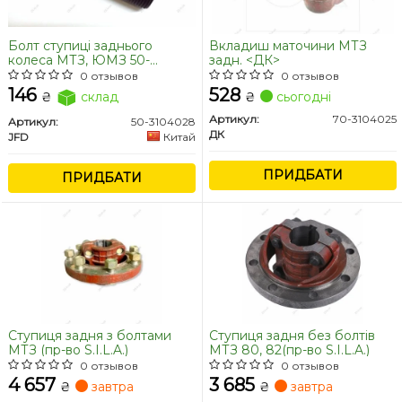
Болт ступиці заднього
Вкладиш маточини МТЗ
колеса МТЗ, ЮМЗ 50-
задн. <ДК>
3104028 (JFD)
0 отзывов
0 отзывов
146
528
₴
склад
₴
сьогодні
Артикул:
70-3104025
Артикул:
50-3104028
ДК
JFD
Китай
ПРИДБАТИ
ПРИДБАТИ
Ступиця задня з болтами
Ступиця задня без болтів
МТЗ (пр-во S.I.L.A.)
МТЗ 80, 82(пр-во S.I.L.A.)
0 отзывов
0 отзывов
4 657
3 685
₴
завтра
₴
завтра