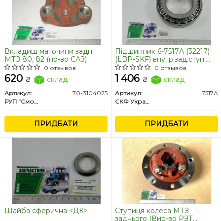
Вкладиш маточини задн.
Підшипник 6-7517А (32217)
МТЗ 80, 82 (пр-во САЗ)
(LBP-SKF) внутр.зад.ступ.
КамАЗ, ЗІЛ, глав.пер.Т-150
0 отзывов
0 отзывов
620
1 406
₴
склад
₴
склад
Артикул:
70-3104025
Артикул:
7517А
РУП "Сморгонский агрегатный завод", г.Сморгонь, РБ
СКФ Украина
ПРИДБАТИ
ПРИДБАТИ
Шайба сферична <ДК>
Ступиця колеса МТЗ
заднього (Вир-во РЗТ