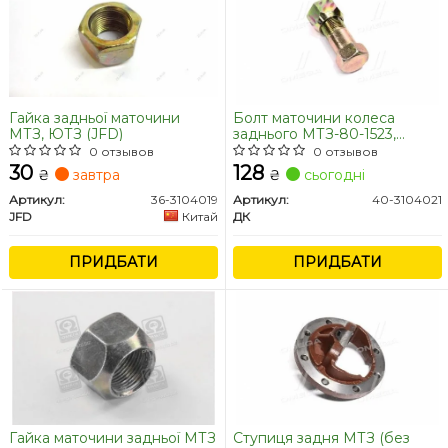
Гайка задньої маточини
Болт маточини колеса
МТЗ, ЮТЗ (JFD)
заднього МТЗ-80-1523,
ЮМЗ-6 із гайкою <ДК>
0 отзывов
0 отзывов
30
128
₴
завтра
₴
сьогодні
Артикул:
36-3104019
Артикул:
40-3104021
JFD
Китай
ДК
ПРИДБАТИ
ПРИДБАТИ
Гайка маточини задньої МТЗ
Ступиця задня МТЗ (без