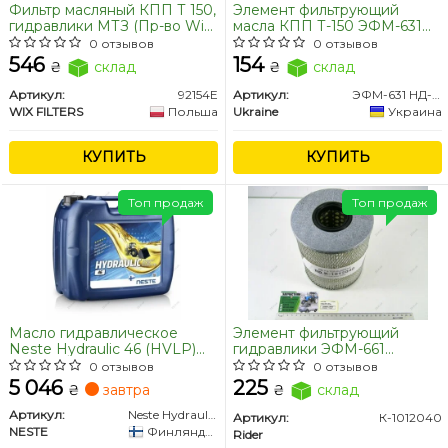
Фильтр масляный КПП Т 150,
Элемент фильтрующий
гидравлики МТЗ (Пр-во Wix-
масла КПП Т-150 ЭФМ-631
Filtron)
НД-011 гидравлики МТЗ
0 отзывов
0 отзывов
ЭФМ Р-365-1-06
546
154
₴
склад
₴
склад
Артикул:
92154E
Артикул:
ЭФМ-631 НД-011
WIX FILTERS
Польша
Ukraine
Украина
КУПИТЬ
КУПИТЬ
Топ продаж
Топ продаж
Масло гидравлическое
Элемент фильтрующий
Neste Hydraulic 46 (HVLP)
гидравлики ЭФМ-661
20л.
МЕ-008 К-1012040
0 отзывов
0 отзывов
(Экскаваторы ЭО-54,
5 046
225
₴
завтра
₴
склад
ЭО-2621, ЭО-3322,
Амкадор,БелАЗ-7519, 7512,
Артикул:
Neste Hydraulic 46 20L
Артикул:
К-1012040
7549; тепловозы) (RIDER)
NESTE
Финляндия
Rider