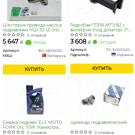
Шестерня привода насоса
Гидробак ГОРА МТЗ 82 с
гидравлики НШ-32 (Z=24)
фильтром (под дозатор) (Пр-
МТЗ 890,900 (пр-во МЗШ)
во Гидравликфлоу)
0 отзывов
0 отзывов
5 647
3 608
₴
склад
₴
сегодня
Артикул:
70-3400020-03
Артикул:
80-4604032-А
Гідралікфлоу
Украина
МЗШ
Беларусь
КУПИТЬ
КУПИТЬ
Смазка гидравл..ELF MOTO
Цилиндр гидравлический
FORK OIL 10W (Канистра
0.5л) для вилок и
0 отзывов
0 отзывов