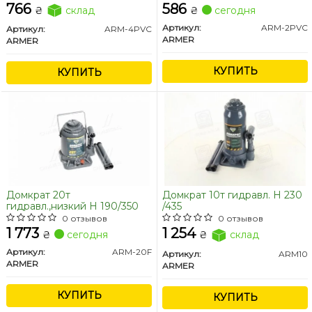
766
586
₴
склад
₴
сегодня
Артикул:
ARM-2PVC
Артикул:
ARM-4PVC
ARMER
ARMER
КУПИТЬ
КУПИТЬ
Домкрат 20т
Домкрат 10т гидравл. H 230
гидравл.,низкий H 190/350
/435
0 отзывов
0 отзывов
1 773
1 254
₴
сегодня
₴
склад
Артикул:
ARM-20F
Артикул:
ARM10
ARMER
ARMER
КУПИТЬ
КУПИТЬ