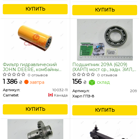
КУПИТЬ
КУПИТЬ
Фильтр гидравлический
Подшипник 209А (6209)
JOHN DEERE, комбайны
(ХАРП) мост ср., задн. ЗИЛ,
(Cametet) JOHN DEERE
вал вед. КПП ГАЗ, гидравл.
0 отзывов
0 отзывов
[AH128449, RE205726]
мех. МТЗ
1 386
156
₴
завтра
₴
склад
Артикул:
10032-11
Артикул:
209
Cametet
Канада
Харп ГПЗ-8
КУПИТЬ
КУПИТЬ