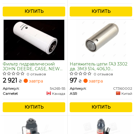
КУПИТЬ
КУПИТЬ
Фильтр гидравлический
Натяжитель цепи ГАЗ 3302
JOHN DEERE, CASE, NEW
дв. ЗМЗ 514, 406,10
HOLLAND(Cametet) JOHN
гидравлический
0 отзывов
0 отзывов
DEERE [RE174130] CASE
2 921
97
₴
завтра
₴
завтра
[86525899, 277311A1,
86029161, 86034346,
Артикул:
54265-55
Артикул:
CT360002
84356072, 1971728C1,
Cametet
Канада
ASR
Китай
87413809]
КУПИТЬ
КУПИТЬ