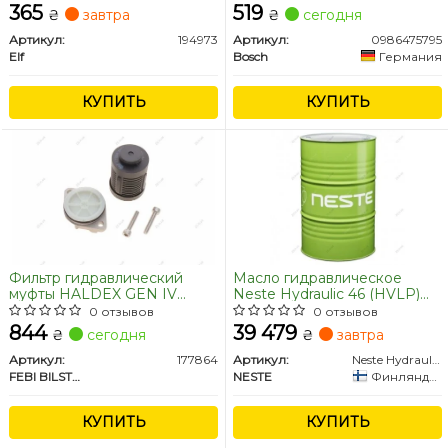
амортизаторов.
365
519
₴
завтра
₴
сегодня
Артикул:
194973
Артикул:
0986475795
Elf
Bosch
Германия
КУПИТЬ
КУПИТЬ
Фильтр гидравлический
Масло гидравлическое
муфты HALDEX GEN IV
Neste Hydraulic 46 (HVLP)
VOLVO, FORD, LR (пр-во
200л.
0 отзывов
0 отзывов
FEBI)
844
39 479
₴
сегодня
₴
завтра
Артикул:
177864
Артикул:
Neste Hydraulic 46 200
FEBI BILSTEIN
NESTE
Финляндия
КУПИТЬ
КУПИТЬ