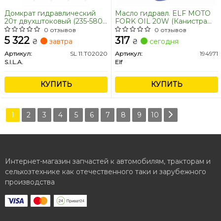
Домкрат гидравлический
Масло гидравл. ELF MOTO
20т двухштоковый (235-580
FORK OIL 20W (Канистра
мм) (пр-во S.I.L.A. AC)
0.5л) для вилок и
0 отзывов
0 отзывов
амортизаторов
5 322
317
₴
завтра
₴
сегодня
Артикул:
SL 11.T02020
Артикул:
194971
S.I.L.A.
Elf
КУПИТЬ
КУПИТЬ
1
2
3
4
5
6
7
8
9
10
Интернет-магазин запчастей к автомобилям, тракторам и
сельхозтехнике как отечественного таки и зарубежного
производства