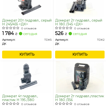
Домкрат 20т гидравл., серый
Домкрат 2т гидравл., серый
H 245/455 <ДК>
H 180 /345 <ДК>
0 отзывов
0 отзывов
1 784
526
₴
сегодня
₴
сегодня
Артикул:
TDK5
Артикул:
TDK2
ДК
ДК
КУПИТЬ
КУПИТЬ
Домкрат 4т гидравл.,
Домкрат 2т гидравл.,пластик
пластик H 195 /380
H 180 /356
0 отзывов
0 отзывов