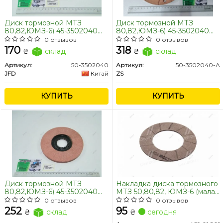
Диск тормозной МТЗ
Диск тормозной МТЗ
80,82,ЮМЗ-6) 45-3502040
80,82,ЮМЗ-6) 45-3502040
СБ малый (176 мм)
СБ малый (176 мм)
0 отзывов
0 отзывов
клепанный (JFD)
(клёпаный) ZS
170
318
₴
склад
₴
склад
Артикул:
50-3502040
Артикул:
50-3502040-А
JFD
Китай
ZS
КУПИТЬ
КУПИТЬ
Диск тормозной МТЗ
Накладка диска тормозного
80,82,ЮМЗ-6) 45-3502040
МТЗ 50,80,82, ЮМЗ-6 (малая
СБ малый (176 мм) (клееный)
176 мм) (пр-во Трибо)
0 отзывов
0 отзывов
(Руслан-Комплект)
252
95
₴
склад
₴
сегодня