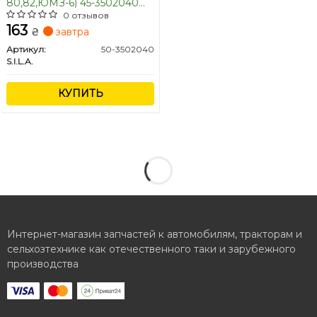
80,82,ЮМЗ-6) 45-3502040
СБ малый (176 мм)
0 отзывов
клепанный (пр-во S.I.L.A.)
163
₴
завтра
Артикул:
50-3502040
S.I.L.A.
КУПИТЬ
Интернет-магазин запчастей к автомобилям, тракторам и
сельхозтехнике как отечественного таки и зарубежного
производства