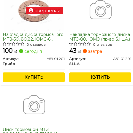
сверленая
Накладка диска тормозного
Накладка тормозного диска
МТЗ-50, 80,82, ЮМЗ-6
МТЗ-80, ЮМЗ (пр-во S.I.L.A.)
(малая 176мм) сверленная.
0 отзывов
0 отзывов
(Пр-во Трибо)
100
43
₴
сегодня
₴
завтра
Артикул:
А59.01.201
Артикул:
А59.01.201
Трибо
S.I.L.A.
КУПИТЬ
КУПИТЬ
Диск тормозной МТЗ