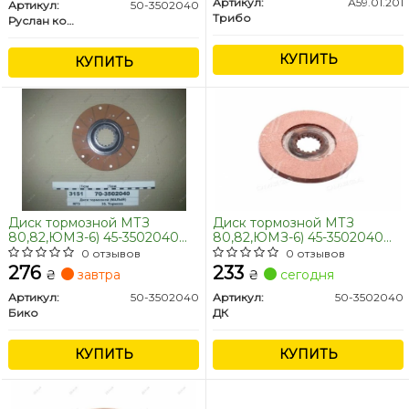
Артикул:
А59.01.201
Артикул:
50-3502040
Трибо
Руслан комплект
КУПИТЬ
КУПИТЬ
Диск тормозной МТЗ
Диск тормозной МТЗ
80,82,ЮМЗ-6) 45-3502040
80,82,ЮМЗ-6) 45-3502040
СБ малый (176 мм) (пр-во
СБ малый (176 мм) <ДК>
0 отзывов
0 отзывов
Украина)
276
233
₴
завтра
₴
сегодня
Артикул:
50-3502040
Артикул:
50-3502040
Бико
ДК
КУПИТЬ
КУПИТЬ