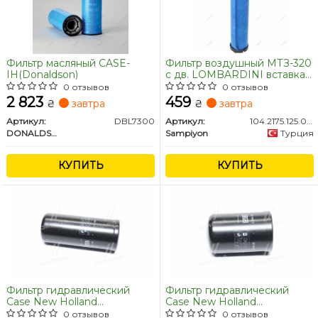
Фильтр масляный CASE-
Фильтр воздушный МТЗ-320
IH(Donaldson)
с дв. LOMBARDINI вставка
ATLAS, CASE, CAT,
0 отзывов
0 отзывов
KOMATSU, NEW HOLLAND
2 823
459
₴
завтра
₴
завтра
(пр-во SAMPIYON)
Артикул:
DBL7300
Артикул:
104.2175.125.0 (CR 0102)
DONALDSON
Sampiyon
Турция
КУПИТЬ
КУПИТЬ
Фильтр гидравлический
Фильтр гидравлический
Case New Holland
Case New Holland
WH980/7(пр-во MANN)
WH945/2(пр-во MANN)
0 отзывов
0 отзывов