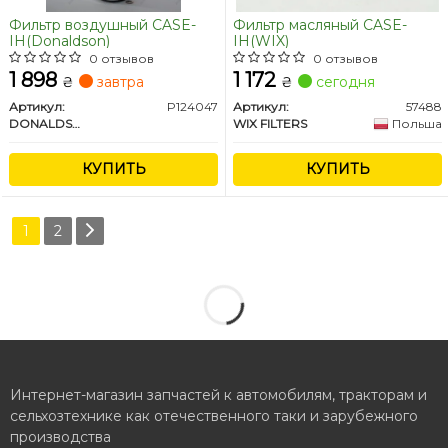
Фильтр воздушный CASE-
Фильтр масляный CASE-
IH(Donaldson)
IH(WIX)
0 отзывов
0 отзывов
1 898
1 172
₴
завтра
₴
сегодня
Артикул:
P124047
Артикул:
57488
DONALDSON
WIX FILTERS
Польша
КУПИТЬ
КУПИТЬ
1
2
Интернет-магазин запчастей к автомобилям, тракторам и
сельхозтехнике как отечественного таки и зарубежного
производства