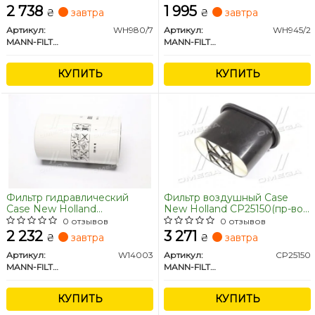
2 738
1 995
₴
завтра
₴
завтра
Артикул:
WH980/7
Артикул:
WH945/2
MANN-FILTER
MANN-FILTER
КУПИТЬ
КУПИТЬ
Фильтр гидравлический
Фильтр воздушный Case
Case New Holland
New Holland CP25150(пр-во
W14003(пр-во MANN)
MANN)
0 отзывов
0 отзывов
2 232
3 271
₴
завтра
₴
завтра
Артикул:
W14003
Артикул:
CP25150
MANN-FILTER
MANN-FILTER
КУПИТЬ
КУПИТЬ