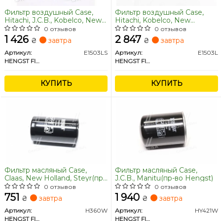
Фильтр воздушный Case,
Фильтр воздушный Case,
Hitachi, J.C.B., Kobelco, New
Hitachi, Kobelco, New
Holland(пр-во Hengst)
Holland(пр-во Hengst)
0 отзывов
0 отзывов
1 426
2 847
₴
завтра
₴
завтра
Артикул:
E1503LS
Артикул:
E1503L
HENGST FILTER
HENGST FILTER
КУПИТЬ
КУПИТЬ
Фильтр масляный Case,
Фильтр масляный Case,
Claas, New Holland, Steyr(пр-
J.C.B., Manitu(пр-во Hengst)
во Hengst)
0 отзывов
0 отзывов
751
1 940
₴
завтра
₴
завтра
Артикул:
H360W
Артикул:
HY421W
HENGST FILTER
HENGST FILTER