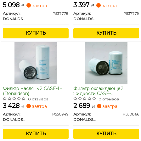
5 098
3 397
₴
завтра
₴
завтра
Артикул:
P537778
Артикул:
P537779
DONALDSON
DONALDSON
КУПИТЬ
КУПИТЬ
Фильтр масляный CASE-IH
Фильтр охлаждающей
(Donaldson)
жидкости CASE-
IH(Donaldson)
0 отзывов
0 отзывов
3 428
2 689
₴
завтра
₴
завтра
Артикул:
P550949
Артикул:
P550866
DONALDSON
DONALDSON
КУПИТЬ
КУПИТЬ