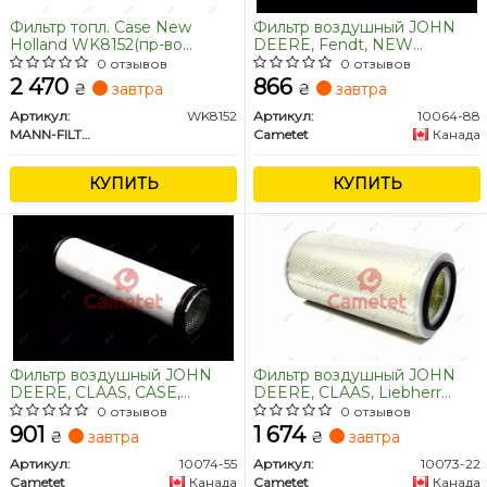
Фильтр топл. Case New
Фильтр воздушный JOHN
Holland WK8152(пр-во
DEERE, Fendt, NEW
MANN)
HOLLAND (Cametet) John
0 отзывов
0 отзывов
Deere [AZ26007, AR26007]
2 470
866
₴
завтра
₴
завтра
CASE [430288, 80430288,
824846] FENDT
Артикул:
WK8152
Артикул:
10064-88
[F280200090030] TEREX
MANN-FILTER
Cametet
Канада
[1416434, 8003750] NEW
HOLLAND [430288,
КУПИТЬ
75248730, 80430288,
КУПИТЬ
824846] LIEBHERR
[5601963]
Фильтр воздушный JOHN
Фильтр воздушный JOHN
DEERE, CLAAS, CASE,
DEERE, CLAAS, Liebherr
Bomag, IVECO (Cametet)
(Cametet) CLAAS [643169,
0 отзывов
0 отзывов
CLAAS [643331, 6433310]
6431690] MERCEDES-BENZ
901
1 674
₴
завтра
₴
завтра
JOHN DEERE [AZ48196]
[0010947904] LIEBHERR
BOMAG [05821307, 5821307]
[736 7183, 736 7184] AGCO
Артикул:
10074-55
Артикул:
10073-22
CASE [430287, 45430287,
[2165059] PERKINS
Cametet
Канада
Cametet
Канада