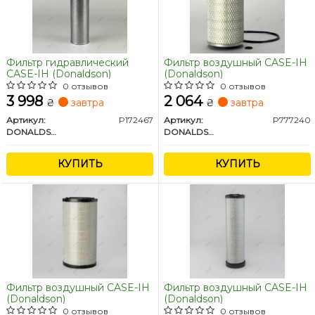
Фильтр гидравлический
Фильтр воздушный CASE-IH
CASE-IH (Donaldson)
(Donaldson)
0 отзывов
0 отзывов
3 998
2 064
₴
завтра
₴
завтра
Артикул:
P172467
Артикул:
P777240
DONALDSON
DONALDSON
КУПИТЬ
КУПИТЬ
Фильтр воздушный CASE-IH
Фильтр воздушный CASE-IH
(Donaldson)
(Donaldson)
0 отзывов
0 отзывов