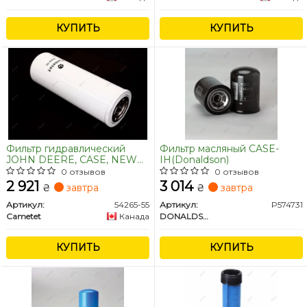
60533124, 80430287,
[6LS551A4] JOHN DEERE
99112190030] IVECO
[AZ48195] CNH [060503834]
[08108731, 1902132, 1909132,
КУПИТЬ
DAF [0607179, 607179]
КУПИТЬ
2394637, 42032856, 420
FENDT [F291200090100
Фильтр гидравлический
Фильтр масляный CASE-
JOHN DEERE, CASE, NEW
IH(Donaldson)
HOLLAND(Cametet) JOHN
0 отзывов
0 отзывов
DEERE [RE174130] CASE
2 921
3 014
₴
завтра
₴
завтра
[86525899, 277311A1,
86029161, 86034346,
Артикул:
54265-55
Артикул:
P574731
84356072, 1971728C1,
Cametet
Канада
DONALDSON
87413809]
КУПИТЬ
КУПИТЬ