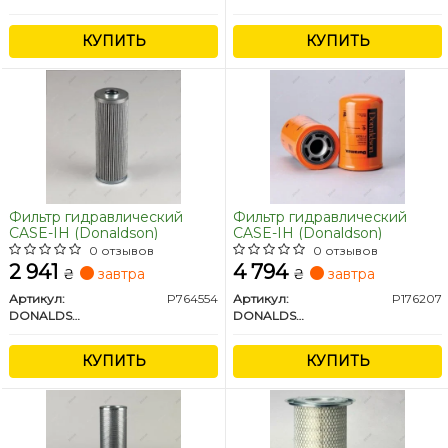
КУПИТЬ
КУПИТЬ
Фильтр гидравлический
Фильтр гидравлический
CASE-IH (Donaldson)
CASE-IH (Donaldson)
0 отзывов
0 отзывов
2 941
4 794
₴
завтра
₴
завтра
Артикул:
P764554
Артикул:
P176207
DONALDSON
DONALDSON
КУПИТЬ
КУПИТЬ