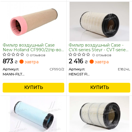
Фильтр воздушный Case
Фильтр воздушный Case -
New Holland CF990/2(пр-во
CVX-series Steyr - CVT-series
MANN)
New Holland - TVT-series(пр-
0 отзывов
0 отзывов
во Hengst)
873
2 416
₴
завтра
₴
завтра
Артикул:
CF990/2
Артикул:
E1824L
MANN-FILTER
HENGST FILTER
КУПИТЬ
КУПИТЬ