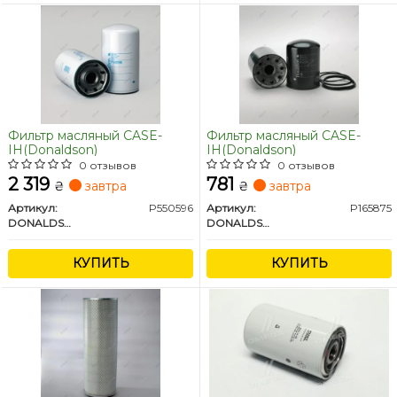
Фильтр масляный CASE-
Фильтр масляный CASE-
IH(Donaldson)
IH(Donaldson)
0 отзывов
0 отзывов
2 319
781
₴
завтра
₴
завтра
Артикул:
P550596
Артикул:
P165875
DONALDSON
DONALDSON
КУПИТЬ
КУПИТЬ