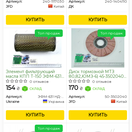
Артикул:
240-1117030
Артикул:
240-1404110
JFD
Китай
ДК
КУПИТЬ
КУПИТЬ
Топ продаж
Топ продаж
Элемент фильтрующий
Диск тормозной МТЗ
масла КПП Т-150 ЭФМ-631
80,82,ЮМЗ-6) 45-3502040
НД-011 гидравлики МТЗ
СБ малый (176 мм)
0 отзывов
0 отзывов
ЭФМ Р-365-1-06
клепанный (JFD)
154
170
₴
склад
₴
склад
Артикул:
ЭФМ-631 НД-011
Артикул:
50-3502040
Ukraine
Украина
JFD
Китай
КУПИТЬ
КУПИТЬ
Топ продаж