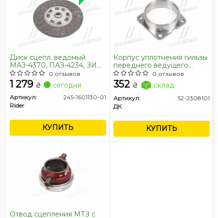
Диск сцепл. ведомый
Корпус уплотнения гильзы
МАЗ-4370, ПАЗ-4234, ЗИЛ
переднего ведущего
(дв.Д245) (RIDER)
моста (крышка) МТЗ-82-
0 отзывов
0 отзывов
950 <ДК>
1 279
352
₴
сегодня
₴
склад
Артикул:
245-1601130-01
Артикул:
52-2308101
Rider
ДК
КУПИТЬ
КУПИТЬ
Отвод сцепления МТЗ с