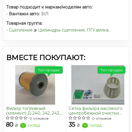
Товар подходит к маркам/моделям авто:
-
Вантажні авто:
ЗІЛ
Товарная группа:
-
Сцепление
Цилиндры сцепления, ПГУ,вилка,
ВМЕСТЕ ПОКУПАЮТ:
Топ продаж
Топ продаж
Фильтр топливный
Сетка фильтра масляного
(элемент) Д-240, 242, 243,
центробежной очистки
244, 245, 260 МТЗ, ЗИЛ,
(центригуги) МТЗ 80, 82 Д
0 отзывов
0 отзывов
Бичок (JFD) 65.01.100-02
240, 245 <ДК>
80
35
₴
склад
₴
склад