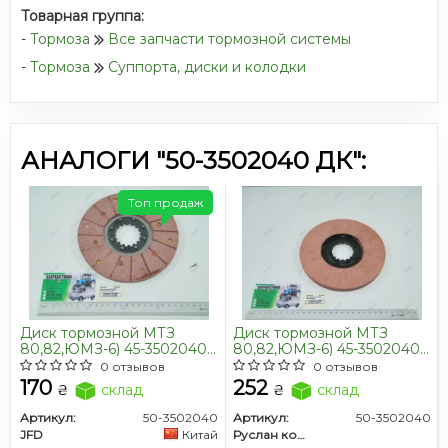
Товарная группа:
-
Тормоза
Все запчасти тормозной системы
-
Тормоза
Суппорта, диски и колодки
АНАЛОГИ "50-3502040 ДК":
Топ продаж
Диск тормозной МТЗ
Диск тормозной МТЗ
80,82,ЮМЗ-6) 45-3502040
80,82,ЮМЗ-6) 45-3502040
СБ малый (176 мм)
СБ малый (176 мм)
0 отзывов
0 отзывов
клепанный (JFD)
(клееный) (Руслан-
170
252
₴
склад
₴
склад
Комплект)
Артикул:
50-3502040
Артикул:
50-3502040
JFD
Китай
Руслан комплект