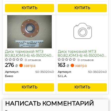
КУПИТЬ
КУПИТЬ
Диск тормозной МТЗ
Диск тормозной МТЗ
80,82,ЮМЗ-6) 45-3502040
80,82,ЮМЗ-6) 45-3502040
СБ малый (176 мм) (пр-во
СБ малый (176 мм)
0 отзывов
0 отзывов
Украина)
клепанный (пр-во S.I.L.A.)
276
163
₴
завтра
₴
завтра
Артикул:
50-3502040
Артикул:
50-3502040
Бико
S.I.L.A.
КУПИТЬ
КУПИТЬ
НАПИСАТЬ КОММЕНТАРИЙ