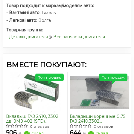
Товар подходит к маркам/моделям авто:
-
Вантажні авто:
Газель
-
Легкові авто:
Волга
Товарная группа:
-
Детали двигателя
Все запчасти двигателя
ВМЕСТЕ ПОКУПАЮТ:
Топ продаж
Топ продаж
Вкладыш ГАЗ 2410, 3302
Вкладыши коренные 0,75
дв. ЗМЗ 402 (STD)
ГАЗ 2410,3302
шатунный, (оригинал) к-т
Газель,Соболь,Газель
0 отзывов
0 отзывов
NEXT,Бизнес,Волга,УАЗ
506
644
₴
склад
₴
склад