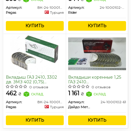
дв.402,4215,4216,4213,Evotech
2,7 (RIDER)
Артикул:
ВК-24-1000104
Артикул:
24-1000102-40
Pegas
Турция
Rider
КУПИТЬ
КУПИТЬ
Вкладыш ГАЗ 2410, 3302
Вкладыши коренные 1,25
дв. ЗМЗ 402 (0,75)
ГАЗ 2410
шатунный, (оригинал) к-т
Газель,Соболь,Газель
0 отзывов
0 отзывов
NEXT,Бизнес,Волга,УАЗ
462
1 161
₴
склад
₴
склад
дв.402,4215,4216,4213,Evotech
2,7 (покупн. ЗМЗ)
Артикул:
ВК-24-1000104-22
Артикул:
24-1000102-61
Pegas
Турция
Дайдо Металл Русь
КУПИТЬ
КУПИТЬ