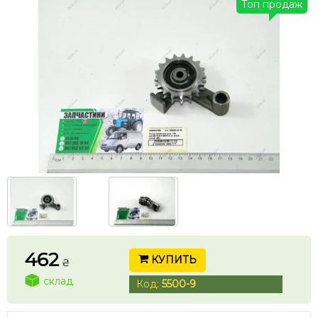
Топ продаж
462
КУПИТЬ
₴
склад
Код:
5500-9