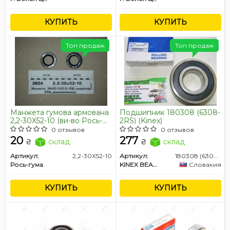
КУПИТЬ
КУПИТЬ
Топ продаж
Топ продаж
Манжета гумова армована
Подшипник 180308 (6308-
2,2-30X52-10 (ви-во Рось-
2RS) (Kinex)
гума)
0 отзывов
0 отзывов
20
277
₴
склад
₴
склад
Артикул:
2,2-30X52-10
Артикул:
180308 (6308-2RSR)
Рось-гума
KINEX BEARINGS, a.s.
Словакия
КУПИТЬ
КУПИТЬ