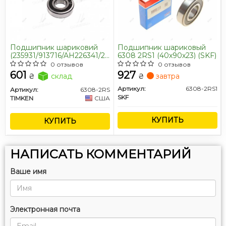
Подшипник шариковий
Подшипник шариковый
(235931/913716/AH226341/210049)
6308 2RS1 (40х90х23) (SKF)
(Timken) Claas
0 отзывов
0 отзывов
601
927
₴
склад
₴
завтра
Артикул:
6308-2RS1
Артикул:
6308-2RS
SKF
TIMKEN
США
КУПИТЬ
КУПИТЬ
НАПИСАТЬ КОММЕНТАРИЙ
Ваше имя
Электронная почта