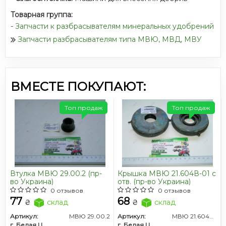
Товарная группа:
-
Запчасти к разбрасывателям минеральных удобрений
Запчасти разбрасывателям типа МВЮ, МВД, МВУ
ВМЕСТЕ ПОКУПАЮТ:
Топ продаж
Топ продаж
Втулка МВЮ 29.00.2 (пр-
Крышка МВЮ 21.604В-01 с
во Украина)
отв. (пр-во Украина)
0 отзывов
0 отзывов
77
68
₴
склад
₴
склад
Артикул:
МВЮ 29.00.2
Артикул:
МВЮ 21.604В-01
г. Белая Церковь
г. Белая Церковь