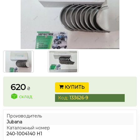
620
КУПИТЬ
₴
склад
Код:
133626-9
Производитель
Jubana
Каталожный номер
240-1004140 Н1