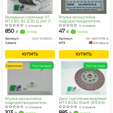
Вкладыши коренные Н1
Втулка кронштейна
МТЗ 80, 82 Д 50 Д 240 (ТМ
гидрораспределителя
JUBANA)
МТЗ мал. (покупн. МТЗ)
0 отзывов
0 отзывов
850
47
₴
склад
₴
склад
Артикул:
240-1005100 H1
Артикул:
50-4607078-А
Jubana
МТЗ
Беларусь
КУПИТЬ
КУПИТЬ
Оригинал
Топ продаж
Топ продаж
Втулка кронштейна
Диск сцепления ведомый
гидрораспределителя
МТЗ 80,82 б/асб (RIDER)
МТЗ 80, 82 большая
0 отзывов
0 отзывов
(покупн. МТЗ)
103
885
₴
склад
₴
склад