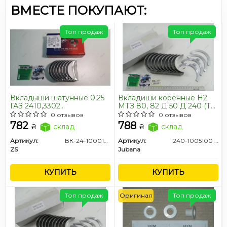
ВМЕСТЕ ПОКУПАЮТ:
Топ продаж
Топ продаж
Вкладыши шатунные 0,25
Вкладиши коренные Н2
ГАЗ 2410,3302
МТЗ 80, 82 Д 50 Д 240 (ТМ
Газель,Соболь,Газель
JUBANA)
0 отзывов
0 отзывов
NEXT,Бизнес,Волга,УАЗ
782
788
₴
склад
₴
склад
дв.402,4215,4216,4213,Evotech
2,7 / ЧЕХИЯ
Артикул:
ВК-24-1000104 ВР Ч
Артикул:
240-1005100 H2
ZS
Jubana
КУПИТЬ
КУПИТЬ
Топ продаж
Оригинал
Топ продаж