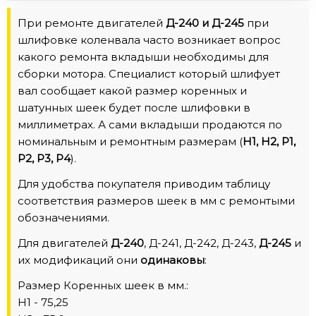
При ремонте двигателей
Д-240 и Д-245
при
шлифовке коленвала часто возникает вопрос
какого ремонта вкладыши необходимы для
сборки мотора. Специалист который шлифует
вал сообщает какой размер коренных и
шатунных шеек будет после шлифовки в
миллиметрах. А сами вкладыши продаются по
номинальным и ремонтным размерам (
Н1, Н2, Р1,
Р2, Р3, Р4
).
Для удобства покупателя приводим таблицу
соответствия размеров шеек в мм с ремонтыми
обозначениями.
Для двигателей
Д-240
, Д-241, Д-242, Д-243,
Д-245
и
их модификаций они
одинаковы
:
Размер Коренных шеек в мм.:
Н1 - 75,25