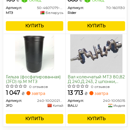
Артикул:
50-4607079-А1
Артикул:
70-1601130
МТЗ
Беларусь
Rider
КУПИТЬ
КУПИТЬ
Гильза (фосфатированная)
Вал коленчатый МТЗ 80,82
(JFD) гр.M МТЗ
Д 240,Д 243, 2 шпонки,
шлицевой хвостовик, 7
0 отзывов
0 отзывов
отверстий (коленвал) (пр-
1 047
13 713
₴
завтра
₴
завтра
во BALU)
Артикул:
240-1002021-70 (JFD)
Артикул:
240-1005015
JFD
Китай
BALU
Индия
КУПИТЬ
КУПИТЬ