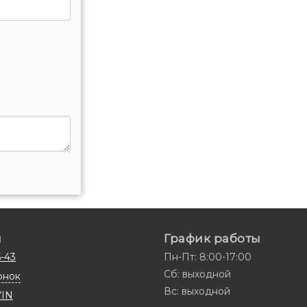
ы
График работы
5-43
Пн-Пт: 8:00-17:00
Сб: выходной
онок
Вс: выходной
VIN