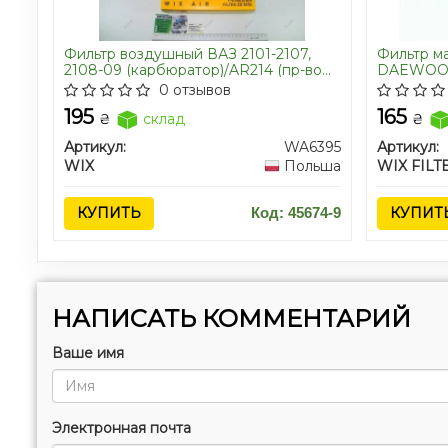
Фильтр воздушный ВАЗ 2101-2107,
Фильтр м
2108-09 (карбюратор)/AR214 (пр-во
DAEWOO 
WIX-Filtron UA)
LACETTI,
0 отзывов
WIX-Filtro
195
165
₴
склад
₴
Артикул:
WA6395
Артикул:
WIX
Польша
WIX FILT
КУПИТЬ
Код: 45674-9
КУПИТ
НАПИСАТЬ КОММЕНТАРИЙ
Ваше имя
Электронная почта