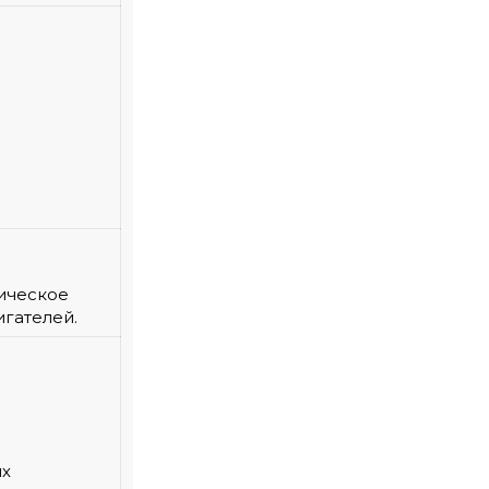
ическое
гателей.
ых