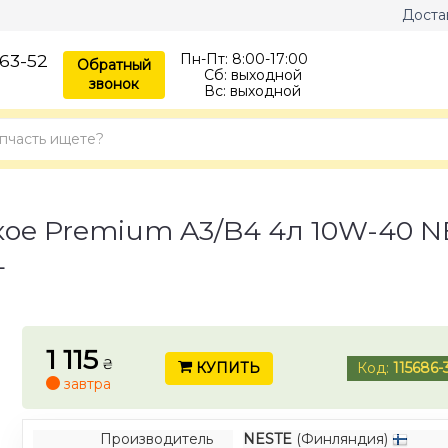
Доста
63-52
Пн-Пт:
8:00-17:00
Обратный
Сб:
выходной
звонок
Вс:
выходной
кое Premium A3/B4 4л 10W-40 
L
1 115
₴
КУПИТЬ
Код:
115686-
завтра
Производитель
NESTE
(Финляндия)