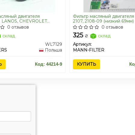
асляный двигателя
Фильтр масляный двигателя 
LANOS, CHEVROLET
2107, 2108-09 (низкий 69мм)
 AVEO WL7129/OP570 (пр-во
MANN)
0 отзывов
0 отзывов
n)
325
склад
₴
склад
WL7129
Артикул:
ERS
Польша
MANN-FILTER
Ь
Код: 44214-9
КУПИТЬ
Ко