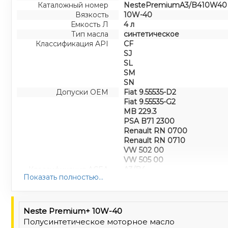
Каталожный номер
NestePremiumA3/B410W40
Вязкость
10W-40
Емкость Л
4 л
Тип масла
синтетическое
Классификация API
CF
SJ
SL
SM
SN
Допуски OEM
Fiat 9.55535-D2
Fiat 9.55535-G2
MB 229.3
PSA B71 2300
Renault RN 0700
Renault RN 0710
VW 502 00
VW 505 00
Классификация ACEA
A3/B4
Показать полностью...
Neste Premium+ 10W-40
Полусинтетическое моторное масло