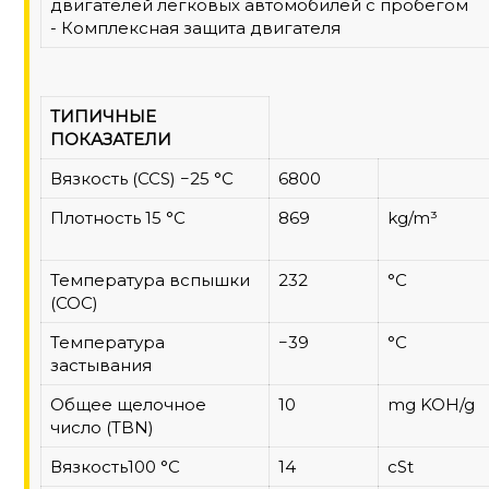
двигателей легковых автомобилей с пробегом
- Комплексная защита двигателя
ТИПИЧНЫЕ
ПОКАЗАТЕЛИ
Вязкость (CCS) −25 °C
6800
Плотность 15 °C
869
kg/m³
Температура вспышки
232
°C
(COC)
Температура
−39
°C
застывания
Общее щелочное
10
mg KOH/g
число (TBN)
Вязкость100 °C
14
cSt