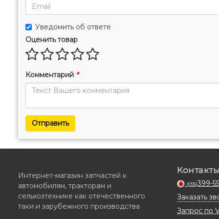
Уведомить об ответе
Оценить товар
Комментарий
*
Отправить
Контакт
Интернет-магазин запчастей к
399-5
автомобилям, тракторам и
(095)
сельхозтехнике как отечественного
Заказать зв
таки и зарубежного производства
Запрос по 