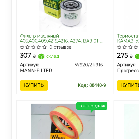
Фильтр масляный
Термостат
405,406,409,4215,4216, А274, ВАЗ 01-
КАМАЗ, УА
05/низкий Газель,Волга,ВАЗ,Уаз (пр-
Прогресс
0 отзывов
во MANN)
307
275
₴
склад
₴
Артикул:
W920/21(916/1)
Артикул:
MANN-FILTER
Прогресс
КУПИТЬ
Код: 88440-9
КУПИТ
Топ продаж