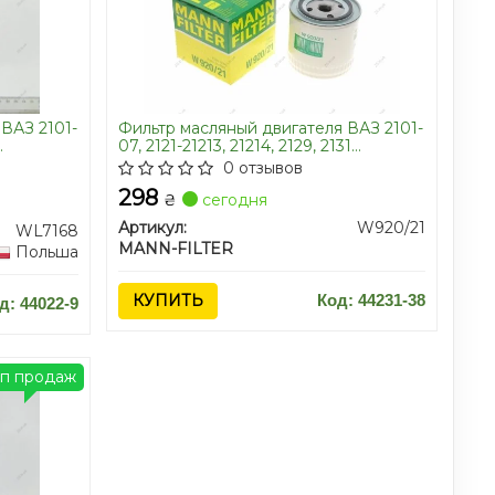
ВАЗ 2101-
Фильтр масляный двигателя ВАЗ 2101-
07, 2121-21213, 21214, 2129, 2131
Filtron
(высокий 95мм) (пр-во MANN)
0 отзывов
298
₴
сегодня
Артикул:
W920/21
WL7168
MANN-FILTER
Польша
КУПИТЬ
Код: 44231-38
д: 44022-9
оп продаж