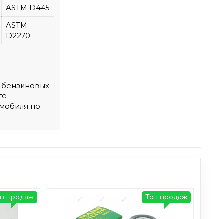
ASTM D445
ASTM
D2270
, бензиновых
те
омобиля по
оп продаж
Топ продаж