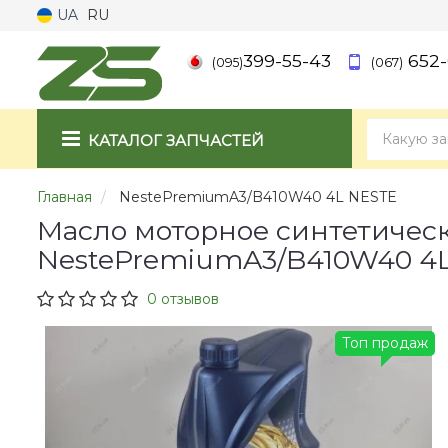
UA
RU
399-55-43
652-
(095)
(067)
КАТАЛОГ ЗАПЧАСТЕЙ
Главная
NestePremiumA3/B410W40 4L NESTE
Масло моторное синтетичес
NestePremiumA3/B410W40 4
0 отзывов
Топ продаж