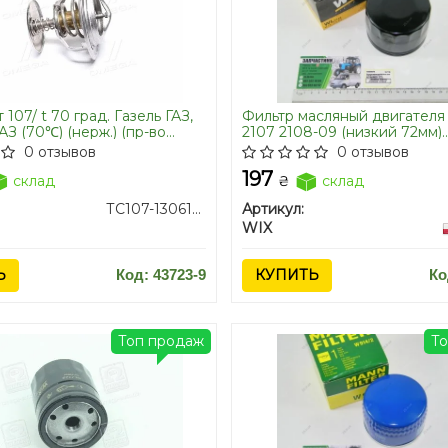
 107/ t 70 град. Газель ГАЗ,
Фильтр масляный двигателя 
З (70℃) (нерж.) (пр-во
2107 2108-09 (низкий 72мм)
)
WL7168/OP520/1 (пр-во WIX-
0 отзывов
0 отзывов
UA)
197
склад
₴
склад
ТС107-1306100-02
Артикул:
WIX
Ь
Код: 43723-9
КУПИТЬ
Ко
Топ продаж
Т