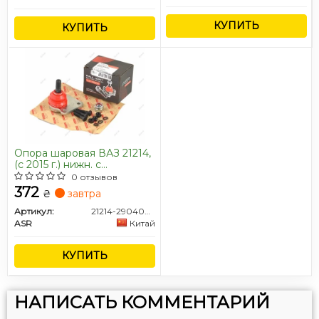
гарантия на продукцию RIDER™ – это
подтверждение успеха сегодня и уверенности в
КУПИТЬ
КУПИТЬ
будущем.
Опора шаровая ВАЗ 21214,
Все запчасти Rider →
(с 2015 г.) нижн. с
крепежом кор. уп. «ASR
0 отзывов
EXTREME»
372
₴
завтра
Артикул:
21214-2904082-ASR
ASR
Китай
КУПИТЬ
НАПИСАТЬ КОММЕНТАРИЙ