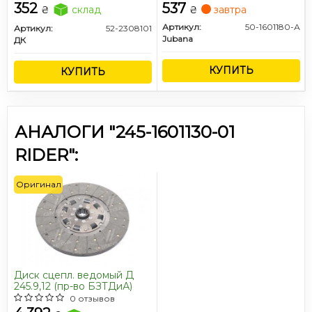
950 <ДК>
352
537
₴
склад
₴
завтра
Артикул:
50-1601180-А
Артикул:
52-2308101
Jubana
ДК
КУПИТЬ
КУПИТЬ
АНАЛОГИ "245-1601130-01
RIDER":
Оригинал
Диск сцепл. ведомый Д
245.9,12 (пр-во БЗТДиА)
0 отзывов