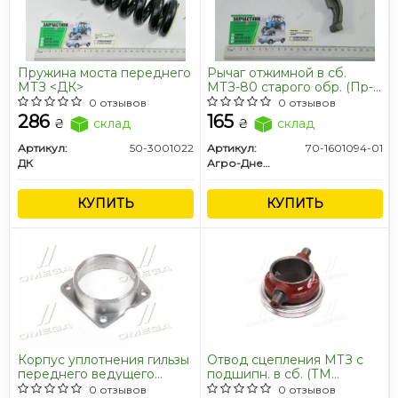
Пружина моста переднего
Рычаг отжимной в сб.
МТЗ <ДК>
МТЗ-80 старого обр. (Пр-
во Украина)
Все запчасти Rider →
0 отзывов
0 отзывов
286
165
₴
склад
₴
склад
Артикул:
50-3001022
Артикул:
70-1601094-01
ДК
Агро-Днепр
КУПИТЬ
КУПИТЬ
Корпус уплотнения гильзы
Отвод сцепления МТЗ с
переднего ведущего
подшипн. в сб. (ТМ
моста (крышка) МТЗ-82-
JUBANA)
0 отзывов
0 отзывов