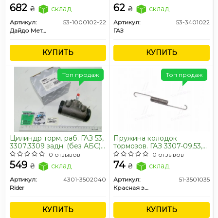
682
62
₴
склад
₴
склад
Артикул:
53-1000102-22
Артикул:
53-3401022
Дайдо Металл Русь
ГАЗ
КУПИТЬ
КУПИТЬ
Топ продаж
Топ продаж
Цилиндр торм. раб. ГАЗ 53,
Пружина колодок
3307,3309 задн. (без АБС)
тормозов. ГАЗ 3307-09,53,
(RIDER)
ПАЗ пер. / задн. (d18мм) (1
0 отзывов
0 отзывов
шт.) (покупн. ГАЗ)
549
74
₴
склад
₴
склад
Артикул:
4301-3502040
Артикул:
51-3501035
Rider
Красная этна
КУПИТЬ
КУПИТЬ