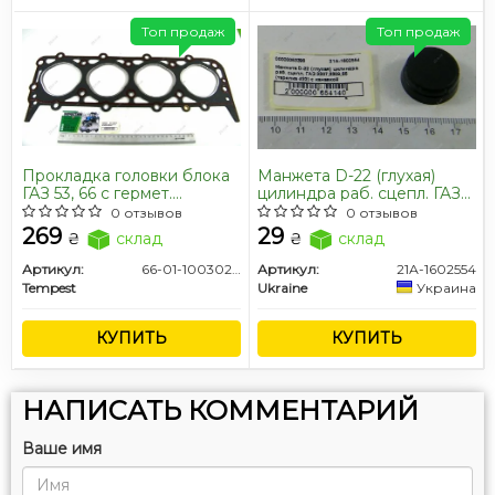
Топ продаж
Топ продаж
Прокладка головки блока
Манжета D-22 (глухая)
ГАЗ 53, 66 с гермет.
цилиндра раб. сцепл. ГАЗ
(TEMPEST)
3307,3308,66 (тарелка d22)
0 отзывов
0 отзывов
с канавкой (покупн. ГАЗ)
269
29
₴
склад
₴
склад
Артикул:
66-01-1003020
Артикул:
21А-1602554
Tempest
Ukraine
Украина
КУПИТЬ
КУПИТЬ
НАПИСАТЬ КОММЕНТАРИЙ
Ваше имя