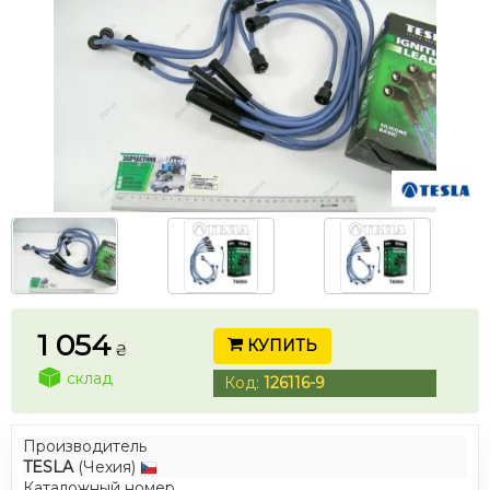
1 054
КУПИТЬ
₴
склад
Код:
126116-9
Производитель
TESLA
(Чехия)
Каталожный номер