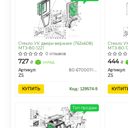
Стекло УК двери верхнее (763х608)
Стекло УК
МТЗ-80-1221
МТЗ-80-1
0 отзывов
727
444
₴
склад
₴
Артикул:
80-6700011-03/80-6708013A
Артикул:
ZS
ZS
КУПИТЬ
Код: 129574-9
КУПИТ
Топ продаж