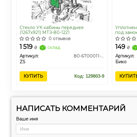
Стекло УК кабины переднее
Уплотнен
(1267х921) МТЗ-80-1221
под замок
(пр-во У
0 отзывов
1 519
149
₴
склад
₴
Артикул:
80-6700011-01/80-6703011А
Артикул:
ZS
Бико
КУПИТЬ
Код: 129803-9
КУПИТ
НАПИСАТЬ КОММЕНТАРИЙ
Ваше имя