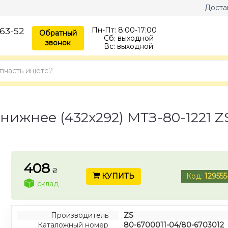
Доста
63-52
Пн-Пт:
8:00-17:00
Обратный
Сб:
выходной
звонок
Вс:
выходной
ижнее (432х292) МТЗ-80-1221 ZS
408
₴
КУПИТЬ
Код:
129555
склад
Производитель
ZS
Каталожный номер
80-6700011-04/80-6703012