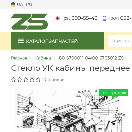
UA
RU
399-55-43
652-
(095)
(067)
КАТАЛОГ ЗАПЧАСТЕЙ
Главная
Кабина
80-6700011-04/80-6703012 ZS
Стекло УК кабины переднее н
0 отзывов
Топ продаж