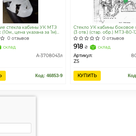
ие стекла кабины УК МТЗ
Стекло УК кабины боковое 
 (10м., цена указана за 1м)
(3 отв.) (стар. обр.) МТЗ-80-1
краина) 80-6700018
безрамочное
0 отзывов
0 отзывов
918
склад
₴
склад
А-3708043л
Артикул:
8
ZS
Ь
Код: 46853-9
КУПИТЬ
Код