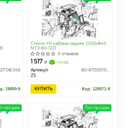
Стекло УК кабины заднее (1205х841)
18
МТЗ-80-1221
0 отзывов
1 517
₴
склад
А37.08.043
Артикул:
80-6700011/80-6707211
ZS
д: 19859-9
КУПИТЬ
Код: 129571-9
оп продаж
Топ продаж