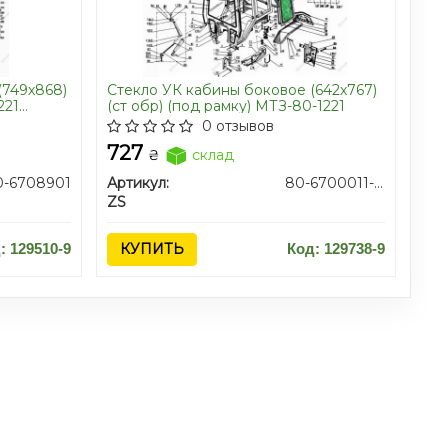
(749х868)
Стекло УК кабины боковое (642х767)
221
(ст обр) (под рамку) МТЗ-80-1221
0 отзывов
727
₴
склад
0-6708901
Артикул:
80-6700011-02/80-6708111
ZS
: 129510-9
КУПИТЬ
Код: 129738-9