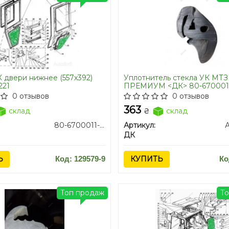
 двери нижнее (557х392)
Уплотнитель стекла УК МТЗ
221
ПРЕМИУМ <ДК> 80-67000
0 отзывов
0 отзывов
363
склад
₴
склад
80-6700011-05/80-6708014
Артикул:
ДК
Ь
Код: 129579-9
КУПИТЬ
Ко
Топ продаж
Т