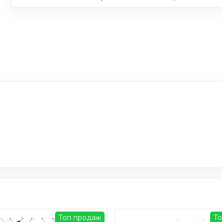
Топ продаж
Т