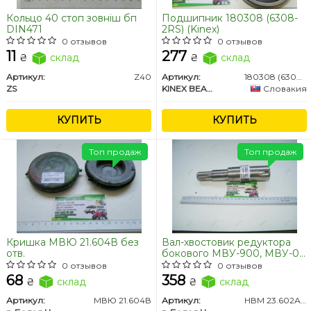
Кольцо 40 стоп зовніш бп
Подшипник 180308 (6308-
DIN471
2RS) (Kinex)
0 отзывов
0 отзывов
11
277
₴
склад
₴
склад
Артикул:
Z40
Артикул:
180308 (6308-2RSR)
ZS
KINEX BEARINGS, a.s.
Словакия
КУПИТЬ
КУПИТЬ
Топ продаж
Топ продаж
Кришка МВЮ 21.604В без
Вал-хвостовик редуктора
отв.
бокового МВУ-900, МВУ-0,5
(2 шпонки)
0 отзывов
0 отзывов
68
358
₴
склад
₴
склад
Артикул:
МВЮ 21.604В
Артикул:
НВМ 23.602А/МВЮ 22.602