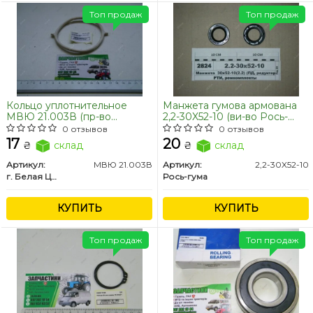
Топ продаж
Топ продаж
Кольцо уплотнительное
Манжета гумова армована
МВЮ 21.003В (пр-во
2,2-30X52-10 (ви-во Рось-
Украина)
гума)
0 отзывов
0 отзывов
17
20
₴
склад
₴
склад
Артикул:
МВЮ 21.003В
Артикул:
2,2-30X52-10
г. Белая Церковь
Рось-гума
КУПИТЬ
КУПИТЬ
Топ продаж
Топ продаж