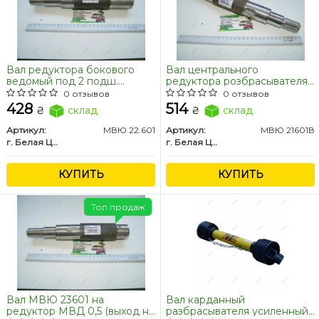
Вал редуктора бокового
Вал центрального
ведомый под 2 подш.
редуктора розбрасывателя
МВУ-900 (286мм)
минеральных удобрений
0 отзывов
0 отзывов
МВЮ, МВД
428
514
₴
склад
₴
склад
Артикул:
МВЮ 22.601
Артикул:
МВЮ 21601В
г. Белая Церковь
г. Белая Церковь
КУПИТЬ
КУПИТЬ
Топ продаж
Вал МВЮ 23601 на
Вал карданный
редуктор МВД 0,5 (выход на
разбрасывателя усиленный