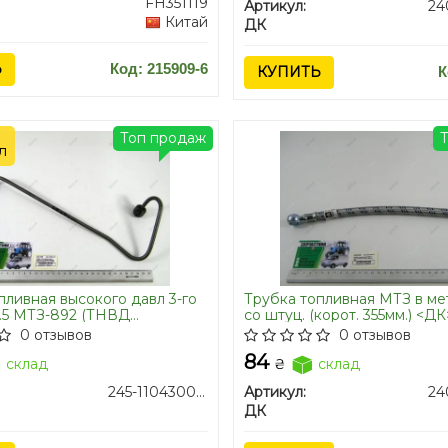
FH351119
Артикул:
Китай
ДК
Ь
Код: 215909-6
КУПИТЬ
К
Топ продаж
л
пливная высокого давл 3-го
Трубка топливная МТЗ в ме
5.5 МТЗ-892 (ТНВД
со штуц. (корот. 355мм.) <ДК
) (пр-во ММЗ)
0 отзывов
0 отзывов
84
склад
₴
склад
245-1104300-Ж-02
Артикул:
ДК