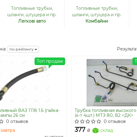
Топливные трубки,
Топливные трубки,
шланги, штуцера и пр.
шланги, штуцера и пр.
Легкові авто
Комбайни
ка:
Результа
по рейтингу
Топ продаж
ивный ВАЗ 1118 1.6 (гайка-
Трубка топливная высокого
рампы 26 см
(к-т 4шт.) МТЗ 80, 82 <ДК>
0 отзывов
0 отзывов
377
завтра
₴
склад