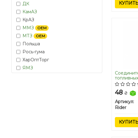
КУПИТ
ДК
КамАЗ
КрАЗ
ММЗ
OEM
МТЗ
OEM
Польша
Рось-гума
ХарОптТорг
ЯМЗ
Соединит
топливных 
(RIDER)
48
₴
Артикул:
Rider
КУПИТ