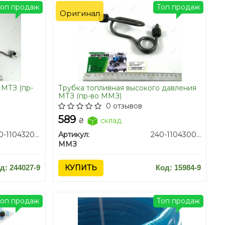
Топ продаж
Топ продаж
Оригинал
МТЗ (пр-
Трубка топливная высокого давления
МТЗ (пр-во ММЗ)
0 отзывов
589
₴
склад
240-1104320-А2-02
Артикул:
240-1104300-01
ММЗ
д: 244027-9
КУПИТЬ
Код: 15984-9
Топ продаж
Топ продаж