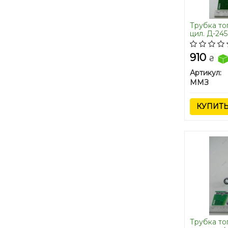
Трубка то
цил. Д-24
МОТОRPAL
910
₴
Артикул:
ММЗ
КУПИТ
Трубка то