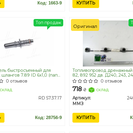
Ь
Код: 1663-9
КУПИТЬ
Топ продаж
Оригинал
ель быстросъемный для
Топливопровод дренажный
шлангов 7.89 ID 6х1,0 (папа)
82, 892 952 дв. Д240, 243, 2
ММЗ) "обратка" ПРЯМАЯ
0 отзывов
0 отзывов
718
склад
₴
склад
RD 57.37.17
Артикул:
ММЗ
Ь
Код: 28756-9
КУПИТЬ
К