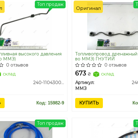
Топ продаж
л
Оригинал
пливная высокого давления
Топливопровод дренажный 
во ММЗ)
во ММЗ) ГНУТИЙ
0 отзывов
0 отзывов
673
склад
₴
склад
240-1104300-04
Артикул:
ММЗ
Ь
Код: 15982-9
КУПИТЬ
Ко
Топ продаж