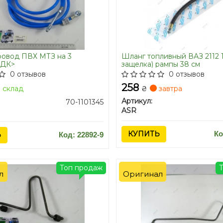
ровод ПВХ МТЗ на 3
Шланг топливный ВАЗ 2112 1.
<ДК>
защелка) рампы 38 см
0 отзывов
0 отзывов
258
склад
₴
завтра
Артикул:
70-1101345
ASR
КУПИТЬ
Ко
Ь
Код: 22892-9
Топ продаж
л
Оригинал