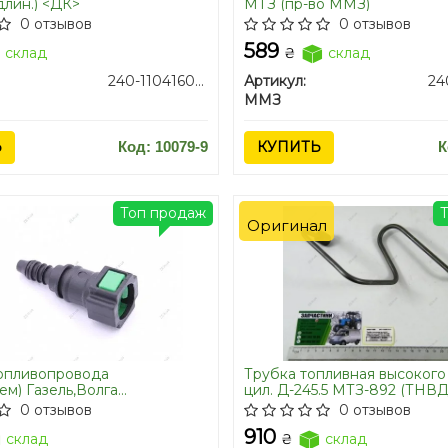
длин.) <ДК>
МТЗ (пр-во ММЗ)
0 отзывов
0 отзывов
589
склад
₴
склад
240-1104160-01-10
Артикул:
ММЗ
Ь
Код: 10079-9
КУПИТЬ
К
Топ продаж
Оригинал
опливопровода
Трубка топливная высокого 
ем) Газель,Волга
цил. Д-245.5 МТЗ-892 (ТНВ
,4216 прямой /11180-1104410-
МОТОRPAL) (пр-во ММЗ)
0 отзывов
0 отзывов
910
склад
₴
склад