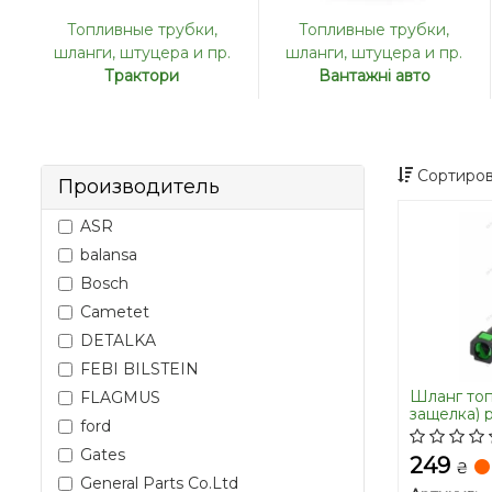
Топливные трубки,
Топливные трубки,
шланги, штуцера и пр.
шланги, штуцера и пр.
Трактори
Вантажні авто
Сортиров
Производитель
ASR
balansa
Bosch
Cametet
DETALKA
FEBI BILSTEIN
Шланг топл
FLAGMUS
защелка) 
ford
Gates
249
₴
General Parts Co.Ltd