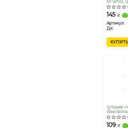
со штуц. (
145
₴
Артикул:
ДК
КУПИТ
Штуцер т
(быстросъ
дв.406,405
10
109
₴