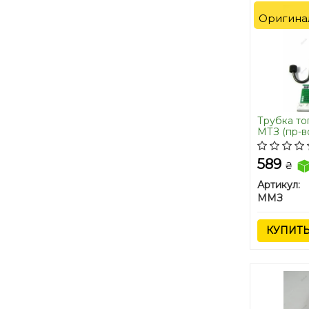
Оригина
Трубка то
МТЗ (пр-
589
₴
Артикул:
ММЗ
КУПИТ