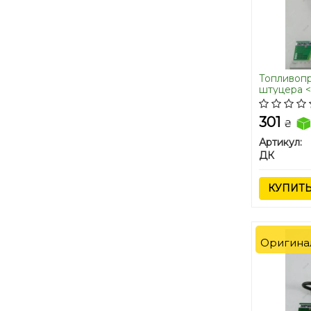
Топливоп
штуцера 
301
₴
Артикул:
ДК
КУПИТ
Оригина