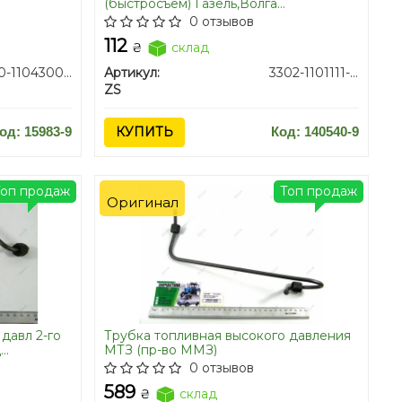
(быстросъем) Газель,Волга
дв.406,405,4216 угловой / 11180-
0 отзывов
1104410-10
112
₴
склад
240-1104300-02
Артикул:
3302-1101111-01
ZS
од: 15983-9
КУПИТЬ
Код: 140540-9
Топ продаж
Топ продаж
Оригинал
давл 2-го
Трубка топливная высокого давления
Д
МТЗ (пр-во ММЗ)
0 отзывов
589
₴
склад