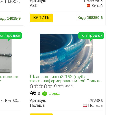
Артикул:
FH350403
240-1111300-01/2/3/4
ASR
Китай
КУПИТЬ
Код: 198350-6
од: 14015-9
Топ продаж
Топ продаж
т. оплетке
Шланг топливный ПВХ (трубка
>
топливная) армирован ниткой Польша
D=8 мм на метраж бухта 50м
0 отзывов
46
₴
склад
240-1104160-02-12
Артикул:
79V386
Польша
Польша