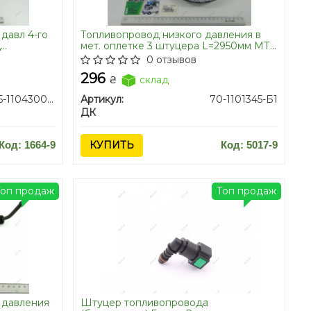
давл 4-го
Топливопровод низкого давления в
Д
мет. оплетке 3 штуцера L=2950мм МТЗ
80, 82, 892 952 дв. Д240, 243, 245 <ДК>
0 отзывов
296
₴
склад
245-1104300-Ж-03
Артикул:
70-1101345-Б1
ДК
Код: 1664-9
КУПИТЬ
Код: 5017-9
Топ продаж
Топ продаж
 давления
Штуцер топливопровода