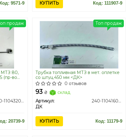
Код: 9571-9
КУПИТЬ
Код: 111907-9
Топ продаж
Топ продаж
 МТЗ 80,
Трубка топливная МТЗ в мет. оплетке
45 (пр-во
со штуц.450 мм <ДК>
0 отзывов
93
₴
склад
240-1104320-А2
Артикул:
240-1104160-02-14
ДК
од: 20739-9
КУПИТЬ
Код: 11179-9