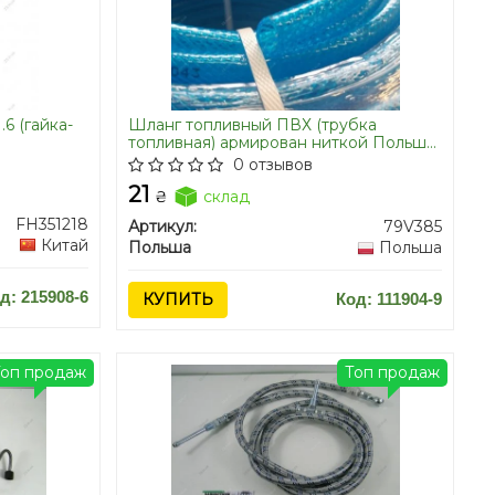
6 (гайка-
Шланг топливный ПВХ (трубка
топливная) армирован ниткой Польша
D=6 мм на метраж бухта 50м 8 бар
0 отзывов
21
₴
склад
FH351218
Артикул:
79V385
Китай
Польша
Польша
д: 215908-6
КУПИТЬ
Код: 111904-9
Топ продаж
Топ продаж