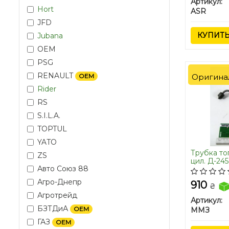
Артикул:
Hort
ASR
JFD
КУПИТ
Jubana
OEM
PSG
RENAULT
Оригина
OEM
Rider
RS
S.I.L.A.
TOPTUL
YATO
Трубка то
ZS
цил. Д-24
Авто Союз 88
МОТОRPAL
Агро-Днепр
910
₴
Агротрейд
Артикул:
БЗТДиА
OEM
ММЗ
ГАЗ
OEM