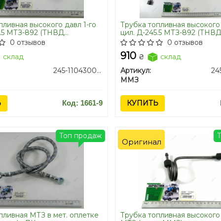
пливная высокого давл 1-го
Трубка топливная высокого 
5.5 МТЗ-892 (ТНВД
цил. Д-245.5 МТЗ-892 (ТНВ
) (пр-во ММЗ)
МОТОRPAL) (пр-во ММЗ)
0 отзывов
0 отзывов
910
склад
₴
склад
245-1104300-Ж
Артикул:
ММЗ
Ь
Код: 1661-9
КУПИТЬ
Топ продаж
Оригинал
пливная МТЗ в мет. оплетке
Трубка топливная высокого