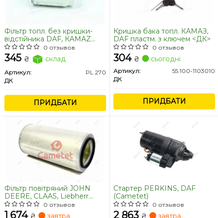
Фільтр топл. без кришки-
Кришка бака топл. КАМАЗ,
відстійника DAF, КAMAZ
DAF пластм. з ключем <ДК>
EURO-2, (270л/год) <ДК>
0 отзывов
0 отзывов
345
304
₴
склад
₴
сьогодні
Артикул:
55.100-1103010
Артикул:
PL 270
ДК
ДК
ПРИДБАТИ
ПРИДБАТИ
Фільтр повітряний JOHN
Стартер PERKINS, DAF
DEERE, CLAAS, Liebherr
(Cametet)
(Cametet) CLAAS [643169,
0 отзывов
0 отзывов
6431690] MERCEDES-BENZ
1 674
2 863
₴
завтра
₴
завтра