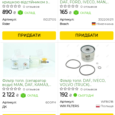
кришкою-відстійником з
DAF, FORD, IVECO, MAN,
підігрівом DAF, КАМАЗ
MB, RENAULT, VOLVO, STILL
0 отзывов
0 отзывов
ЄВРО-2 (RIDER)
(пр-во Bosch)
890
165
₴
склад
₴
склад
Артикул:
RD270S
Артикул:
332209211
Rider
Bosch
Німеччина
ПРИДБАТИ
ПРИДБАТИ
Фільтр топл. (сепаратор
Фільтр топл. DAF, IVECO,
води) MAN, DAF, КАМАЗ,
VOLVO (TRUCK)
<ДК>
WF8018/PM819 (пр-во WIX-
0 отзывов
0 отзывов
Filtron)
2 122
192
₴
склад
₴
сьогодні
Артикул:
WF8018
Артикул:
600FH
WIX FILTERS
Польща
ДК