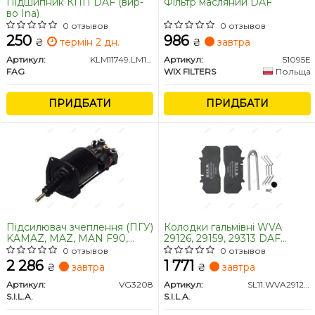
Підшипник КПП DAF (вир-
Фільтр масляний DAF
во Ina)
0 отзывов
0 отзывов
250
986
₴
термін 2 дн.
₴
завтра
Артикул:
KLM11749.LM11710
Артикул:
51095E
FAG
WIX FILTERS
Польща
ПРИДБАТИ
ПРИДБАТИ
Підсилювач зчеплення (ПГУ)
Колодки гальмівні WVA
KAMAZ, MAZ, MAN F90,
29126, 29159, 29313 DAF
DAF, IVECO
GIGANT SAF, Wabco 19.5
0 отзывов
0 отзывов
2 286
1 771
₴
завтра
₴
завтра
Артикул:
VG3208
Артикул:
SL11.WVA2912600
S.I.L.A.
S.I.L.A.