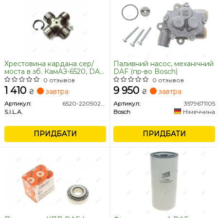
Хрестовина кардана сер/
Паливний насос, механічний
моста в зб. КамАЗ-6520, DAF,
DAF (пр-во Bosch)
IVECO, MAN, VOLVO, FOTON
0 отзывов
0 отзывов
(57х152мм)) (S.I.L.A. AC)
1 410
9 950
₴
завтра
₴
завтра
Артикул:
6520-2205025-01
Артикул:
3579671105
S.I.L.A.
Bosch
Німеччина
ПРИДБАТИ
ПРИДБАТИ