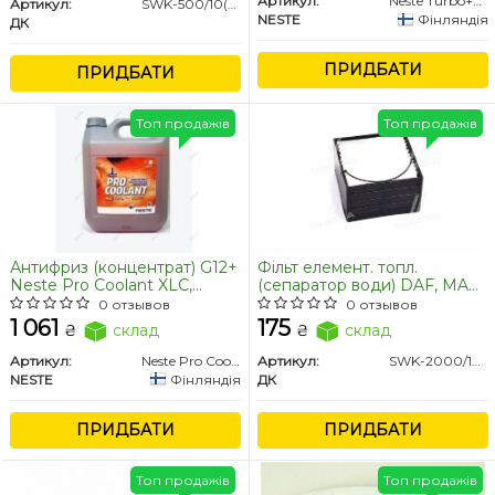
Артикул:
Neste Turbo+NEX 10W30 20L
Артикул:
SWK-500/10(FG)
NESTE
Фінляндія
ДК
ПРИДБАТИ
ПРИДБАТИ
Топ продажів
Топ продажів
Антифриз (концентрат) G12+
Фільт елемент. топл.
Neste Pro Coolant XLC,
(сепаратор води) DAF, MAN,
червоний 4л
KAMAZ <ДК>
0 отзывов
0 отзывов
1 061
175
₴
склад
₴
склад
Артикул:
Neste Pro Coolant XLC 4L
Артикул:
SWK-2000/10(Н)
NESTE
Фінляндія
ДК
ПРИДБАТИ
ПРИДБАТИ
Топ продажів
Топ продажів