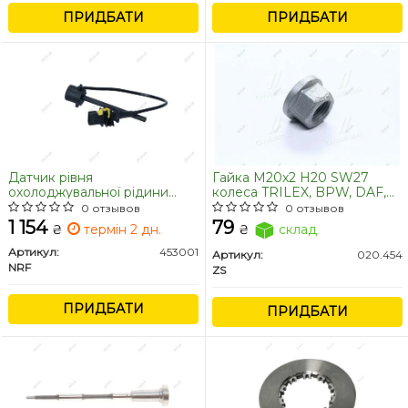
ПРИДБАТИ
ПРИДБАТИ
Датчик рівня
Гайка М20х2 H20 SW27
охолоджувальної рідини
колеса TRILEX, BPW, DAF,
DAF (вир-во NRF)
MAN, MB, SCANIA, VOLVO
0 отзывов
0 отзывов
(вір-во Sampa)
1 154
79
₴
термін 2 дн.
₴
склад
Артикул:
453001
Артикул:
020.454
NRF
ZS
ПРИДБАТИ
ПРИДБАТИ