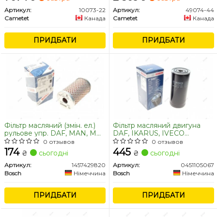
[0010947904] LIEBHERR
[736 7183, 736 7184] AGCO
Артикул:
10073-22
Артикул:
49074-44
[2165059] PERKINS
Cametet
Канада
Cametet
Канада
[6LS551A4] JOHN DEERE
[AZ48195] CNH [060503834]
DAF [0607179, 607179]
ПРИДБАТИ
ПРИДБАТИ
FENDT [F29120009010
Фільтр масляний (змін. ел.)
Фільтр масляний двигуна
рульове упр. DAF, MAN, MB,
DAF, IKARUS, IVECO
RVI, VOLVO (TRUCK) (пр-во
(TRUCK) (пр-во Bosch)
0 отзывов
0 отзывов
Bosch)
174
445
₴
сьогодні
₴
сьогодні
Артикул:
1457429820
Артикул:
0451105067
Bosch
Німеччина
Bosch
Німеччина
ПРИДБАТИ
ПРИДБАТИ