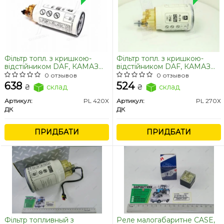
Фільтр топл. з кришкою-
Фільтр топл. з кришкою-
відстійником DAF, КАМАЗ
відстійником DAF, КАМАЗ
ЄВРО-2 <ДК>
ЄВРО-2 <ДК>
0 отзывов
0 отзывов
638
524
₴
склад
₴
склад
Артикул:
PL 420X
Артикул:
PL 270Х
ДК
ДК
ПРИДБАТИ
ПРИДБАТИ
Фільтр топливный з
Реле малогабаритне CASE,