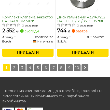
Комплект клапанів, інжектор
Диск гальмівний 432*45*252
CR DAF/CUMMINS
DAF CF65 / 75/85, XF95 під
3,9/4,5/5,9/6,7 (вир-во Bosch)
зношену маточину (в-во
0 отзывов
0 отзывов
S.I.L.A. AC)
2 552
744
₴
сьогодні
₴
завтра
Артикул:
F00RJ02130
Артикул:
SL 11.1640561.W.RE
Bosch
Німеччина
S.I.L.A.
ПРИДБАТИ
ПРИДБАТИ
1
2
3
4
5
6
7
8
9
10
Інтернет-магазин запчастин до автомобілів, тракторів та
сільгосптехніки як вітчизняного так і зарубіжного
виробництва.