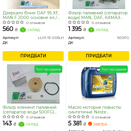
Дзеркало бічне DAF 95 XF,
Фільтр паливний (сепаратор
MAN F 2000 основне ел./
води) MAN, DAF, КАМАЗ
підігрів 375X190 <ДК>
<ДК>
0 отзывов
0 отзывов
560
1 395
₴
склад
₴
склад
Артикул:
LL01-13-005LH
Артикул:
500FG
ДК
ДК
ПРИДБАТИ
ПРИДБАТИ
Топ продажів
Топ продажів
Фільтр елемент паливний
Масло моторне повністю
(сепаратор води 500FG)
синтетичне Neste
DAF, MAN, KAMAZ <ДК>
Turbo+NEX 10W30 20л
0 отзывов
0 отзывов
143
5 381
₴
склад
₴
завтра