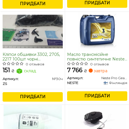
ПРИДБАТИ
ПРИДБАТИ
Кліпси обшивки 3302, 2705,
Масло трансмісійне
2217 100шт чорні
повністю синтетичне Neste
(пістон+гніздо) Газель, DAF
Pro Gear75W-80 (20л.)
0 отзывов
0 отзывов
(Універсальний))
151
7 766
₴
склад
₴
завтра
Артикул:
Neste Pro Gear75W-80 20L
Артикул:
№30ч
NESTE
Фінляндія
ZS
ПРИДБАТИ
ПРИДБАТИ