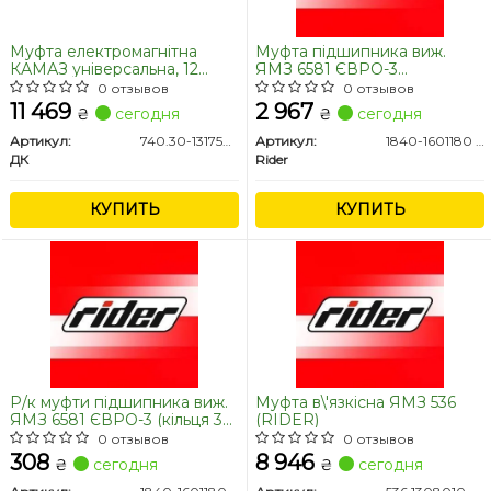
Муфта електромагнітна
Муфта підшипника виж.
КАМАЗ універсальна, 12
ЯМЗ 6581 ЄВРО-3
отворів <ДК>
Professional (RIDER)
0 отзывов
0 отзывов
11 469
2 967
₴
сегодня
₴
сегодня
Артикул:
740.30-1317500-10
Артикул:
1840-1601180 PRO
ДК
Rider
КУПИТЬ
КУПИТЬ
Р/к муфти підшипника виж.
Муфта в\'язкісна ЯМЗ 536
ЯМЗ 6581 ЄВРО-3 (кільця 3
(RIDER)
наймен.) (RIDER)
0 отзывов
0 отзывов
308
8 946
₴
сегодня
₴
сегодня