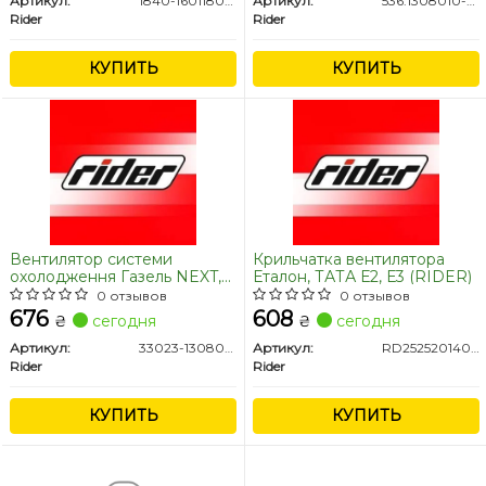
Артикул:
1840-1601180-РК
Артикул:
536.1308010-03
Rider
Rider
КУПИТЬ
КУПИТЬ
Вентилятор системи
Крильчатка вентилятора
охолодження Газель NEXT,
Еталон, ТАТА Е2, Е3 (RIDER)
Бізнес дв.Cummins ISF 2,8
0 отзывов
0 отзывов
(RIDER)
676
608
₴
сегодня
₴
сегодня
Артикул:
33023-1308010
Артикул:
RD252520140109
Rider
Rider
КУПИТЬ
КУПИТЬ