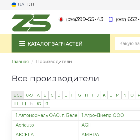
UA
RU
399-55-43
652-
(095)
(067)
КАТАЛОГ ЗАПЧАСТЕЙ
Главная
Производители
Все производители
ВСЕ
0-9
A
B
C
D
E
F
G
H
I
J
K
L
M
N
O
Ш
Щ
Ь
Ю
Я
1.Автонормаль ОАО, г. Белебей
1.Агро-Днепр ООО
Adriauto
AGH
AKCELA
AMBRA