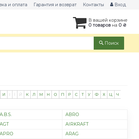
вка и оплата
Гарантия и возврат
Контакты
Вход
В вашей корзине
0 товаров
на
0 ₴
Поиск
И
І
Ї
Й
К
Л
М
Н
О
П
Р
С
Т
У
Ф
Х
Ц
Ч
A.B.S.
ABRO
AGT
AIRKRAFT
APRO
ARAG