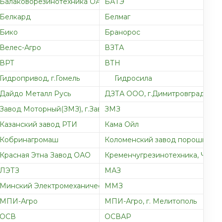
Балаковорезинотехника ОАО
БАТЭ
Белкард
Белмаг
Бико
Бранорос
Велес-Агро
ВЗТА
мерительных приборов
ВРТ
ВТН
Гидропривод, г.Гомель
Гидросила
Дайдо Металл Русь
ДЗТА ООО, г.Димитровград
Завод Моторный(ЗМЗ), г.Завольжье
ЗМЗ
Казанский завод РТИ
Кама Ойл
ОАО
Кобринагромаш
Коломенский завод порошковой
Красная Этна Завод ОАО
Кременчугрезинотехника, ЧП
ЛЭТЗ
МАЗ
Минский Электромеханический завод
ММЗ
МПИ-Агро
МПИ-Агро, г. Мелитополь
ОСВ
ОСВАР