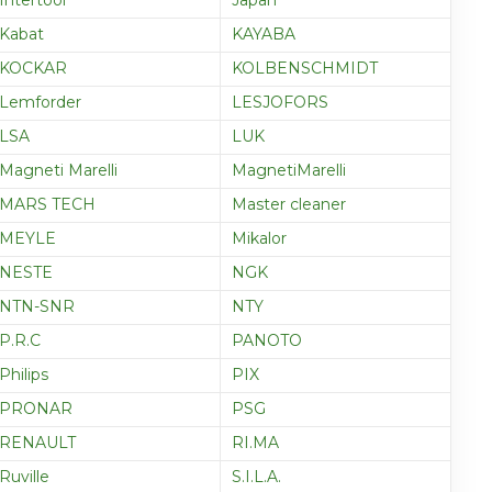
Intertool
Japan
Kabat
KAYABA
KOCKAR
KOLBENSCHMIDT
Lemforder
LESJOFORS
LSA
LUK
Magneti Marelli
MagnetiMarelli
MARS TECH
Master cleaner
MEYLE
Mikalor
NESTE
NGK
NTN-SNR
NTY
P.R.C
PANOTO
Philips
PIX
PRONAR
PSG
RENAULT
RI.MA
Ruville
S.I.L.A.