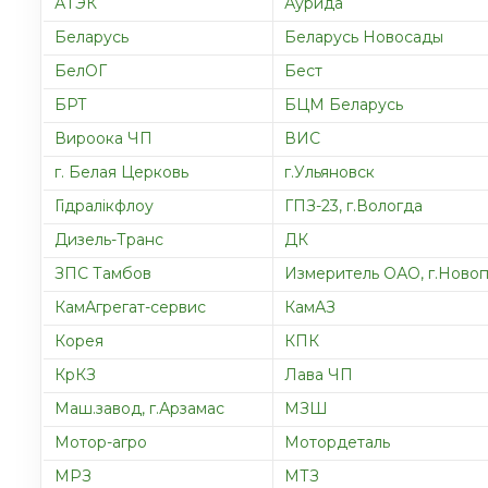
АТЭК
Аурида
Беларусь
Беларусь Новосады
БелОГ
Бест
БРТ
БЦМ Беларусь
Вироока ЧП
ВИС
г. Белая Церковь
г.Ульяновск
Гідралікфлоу
ГПЗ-23, г.Вологда
Дизель-Транс
ДК
ЗПС Тамбов
Измеритель ОАО, г.Ново
КамАгрегат-сервис
КамАЗ
Корея
КПК
КрКЗ
Лава ЧП
Маш.завод, г.Арзамас
МЗШ
Мотор-агро
Мотордеталь
МРЗ
МТЗ