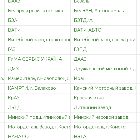
БААЗ
Базальт
Беларусьрезинотехника
БелЗАН, Автонормаль
БЗА
БЗТДиА
ВАТИ
ВАТИ-АВТО
Витебский завод тракторных запасных частей
Витебский завод электроиз
ГАЗ
ГЗПД
ГУМА СЕРВІС УКРАЇНА
ДААЗ
ДМЗ
Дружковский метизный з-д
полоцк
Измеритель, г.Новополоцк
Иран
КАМРТИ, г. Балаково
Камский Моторный завод, 
КрАЗ
Красная этна
ЛЗТД
Литейный завод
Минский подшипниковый завод
Минский часовой завод
Мотордеталь Завод, г.Кострома
Мотордеталь, г.Конотоп
НАЧАЛО
НЗТА