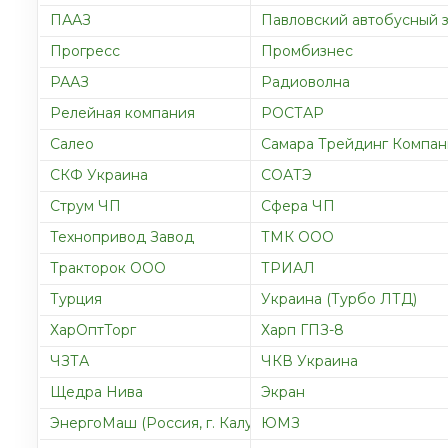
ПААЗ
Павловский автобусный 
Прогресс
Промбизнес
РААЗ
Радиоволна
Релейная компания
РОСТАР
Салео
Самара Трейдинг Компан
СКФ Украина
СОАТЭ
Струм ЧП
Сфера ЧП
Технопривод Завод
ТМК ООО
Тракторок ООО
ТРИАЛ
Турция
Украина (Турбо ЛТД)
ХарОптТорг
Харп ГПЗ-8
ЧЗТА
ЧКВ Украина
Щедра Нива
Экран
ЭнергоМаш (Россия, г. Калуга)
ЮМЗ