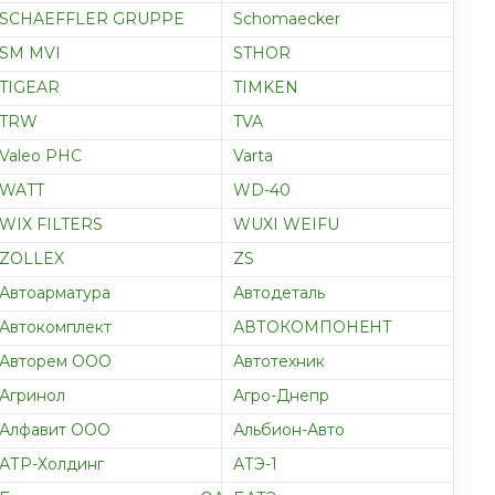
SCHAEFFLER GRUPPE
Schomaecker
SM MVI
STHOR
TIGEAR
TIMKEN
TRW
TVA
Valeo PHC
Varta
WATT
WD-40
WIX FILTERS
WUXI WEIFU
ZOLLEX
ZS
Автоарматура
Автодеталь
Автокомплект
АВТОКОМПОНЕНТ
Авторем ООО
Автотехник
Агринол
Агро-Днепр
Алфавит ООО
Альбион-Авто
АТР-Холдинг
АТЭ-1