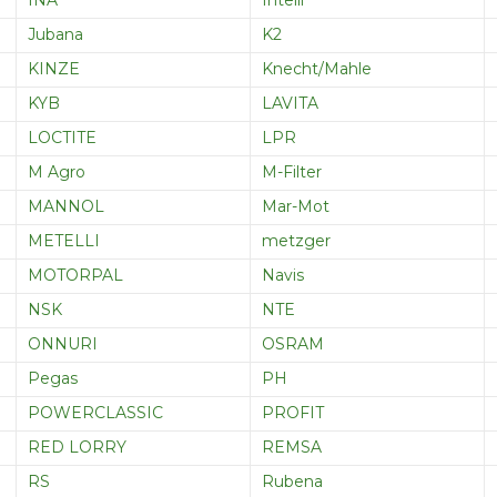
INA
Intelli
Jubana
K2
KINZE
Knecht/Mahle
KYB
LAVITA
LOCTITE
LPR
M Agro
M-Filter
MANNOL
Mar-Mot
METELLI
metzger
MOTORPAL
Navis
NSK
NTE
ONNURI
OSRAM
Pegas
PH
POWERCLASSIC
PROFIT
RED LORRY
REMSA
RS
Rubena