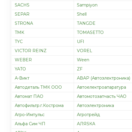
SACHS
Sampiyon
SEPAR
Shell
STRONA
TANGDE
TMK
TOMASETTO
TYC
UFI
VICTOR REINZ
VOREL
WEBER
Ween
YATO
ZF
А-Викт
АВАР (Автоэлектроника)
Автодеталь ТМК ООО
Автоелектроапаратура
Автомат ПАО
Автомотозапчасть ЧАО
Автофильтр.г.Кострома
Автоэлектроника
Агро-Импульс
Агротрейд
Альфа Сим ЧП
АЛЯSКА