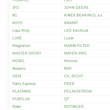
HORPOL
Hort
JFD
JOHN DEERE
KG
KINEX BEARINGS, a.s.
KOYO
KRAMP
Liqui Moly
LKD Electrical
LUXE
Luzar
Magneton
MANN-FILTER
MASTER SPORT
MAYER-PRO
MOBIL
Monroe
Nissens
NRF
OEM
OIL RIGHT
Parts Express
PEER
PLATANIK
POLMOSTROW
PURFLUX
QT
Rider
ROTINGER