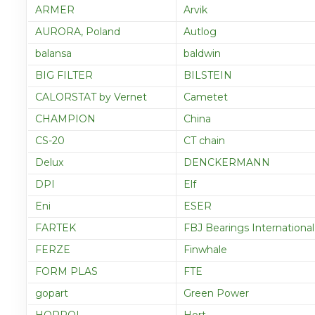
ARMER
Arvik
AURORA, Poland
Autlog
balansa
baldwin
BIG FILTER
BILSTEIN
CALORSTAT by Vernet
Cametet
CHAMPION
China
CS-20
CT chain
Delux
DENCKERMANN
DPI
Elf
Eni
ESER
FARTEK
FBJ Bearings International
FERZE
Finwhale
FORM PLAS
FTE
gopart
Green Power