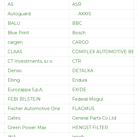
AS
ASR
Autoguard
AXXIS
BALU
BBC
Blue Print
Bosch
cargen
CARGO
CLAAS
COMPLEX AUTOMOTIVE BEARI
CT Investments, s.r.o.
CTR
Denso
DETALKA
Elring
Endura
Eurozappa S.p.A.
EXIDE
FEBI BILSTEIN
Federal Mogul
Fischer Automotive One
FLAGMUS
Gates
General Parts Co.Ltd
Green Power Max
HENGST FILTER