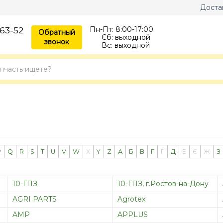
Доста
63-52
Пн-Пт:
8:00-17:00
Обратный
Сб:
выходной
звонок
Вс:
выходной
P
Q
R
S
T
U
V
W
X
Y
Z
А
Б
В
Г
Ґ
Д
Е
Є
Ж
З
10-ГПЗ
10-ГПЗ, г.Ростов-на-Дону
AGRI PARTS
Agrotex
AMP
APPLUS