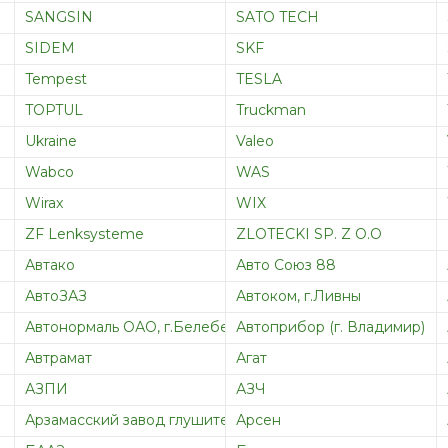
SANGSIN
SATO TECH
SIDEM
SKF
Tempest
TESLA
TOPTUL
Truckman
Ukraine
Valeo
Wabco
WAS
Wirax
WIX
ZF Lenksysteme
ZLOTECKI SP. Z O.O
Автако
Авто Союз 88
АвтоЗАЗ
Автоком, г.Ливны
Автонормаль ОАО, г.Белебей
Автоприбор (г. Владимир)
Автрамат
Агат
АЗПИ
АЗЧ
Арзамасский завод глушителей
Арсен