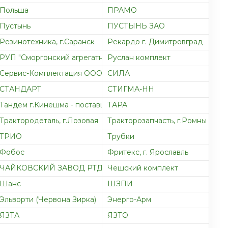
Польша
ПРАМО
Пустынь
ПУСТЫНЬ ЗАО
овский
Резинотехника, г.Саранск
Рекардо г. Димитровград
РУП "Сморгонский агрегатный завод", г.Сморгонь, РБ
Руслан комплект
Сервис-Комплектация ООО
СИЛА
СТАНДАРТ
СТИГМА-НН
Тандем г.Кинешма - поставщик на конвеер ГАЗ
ТАРА
Трактородеталь, г.Лозовая
Тракторозапчасть, г.Ромны
ТРИО
Трубки
Фобос
Фритекс, г. Ярославль
ЧАЙКОВСКИЙ ЗАВОД РТД
Чешский комплект
Шанс
ШЗПИ
Эльворти (Червона Зирка)
Энерго-Арм
ЯЗТА
ЯЗТО