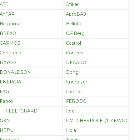
ATE
Atiker
AYFAR
AвтоВАЗ
Bc-guma
Bellota
BREXOL
C.F.Berg
CARMOS
Castrol
NGS Sp.z.o.o.
Contitech
Corteco
DAYCO
DECARO
DONALDSON
Dongil
ENERGIA
Energizer
FAG
Farmet
Fenox
FERODO
FLEETGUARD
ford
GKN
GM (CHEVROLET/DAEWOO/OPE
HEPU
Hola