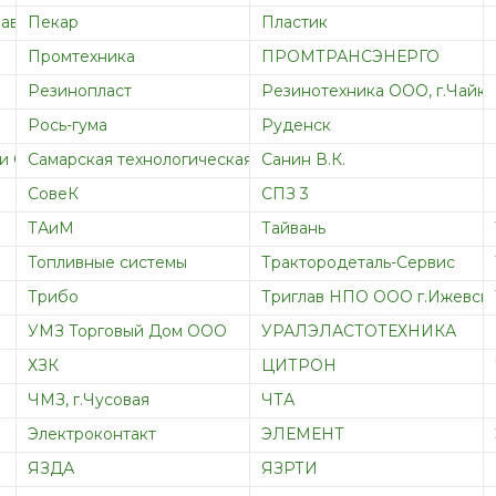
завод (ПАЗ) ОАО
Пекар
Пластик
Промтехника
ПРОМТРАНСЭНЕРГО
Резинопласт
Резинотехника ООО, г.Чайк
Рось-гума
Руденск
и ООО, г. Москва
Самарская технологическая компания (СТК) ЗАО
Санин В.К.
СовеК
СПЗ 3
ТАиМ
Тайвань
Топливные системы
Трактородеталь-Сервис
Трибо
Триглав НПО ООО г.Ижевск
УМЗ Торговый Дом ООО
УРАЛЭЛАСТОТЕХНИКА
ХЗК
ЦИТРОН
ЧМЗ, г.Чусовая
ЧТА
Электроконтакт
ЭЛЕМЕНТ
ЯЗДА
ЯЗРТИ