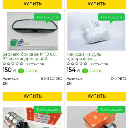
КУПИТЬ
КУПИТЬ
Топ продаж
Топ продаж
Зеркало боковое МТЗ 80,
Накидка на руль
82 унифицированной
одноразовая,
кабины <ДК>
полиэтиленовая 50шт./уп.
0 отзывов
0 отзывов
<ДК>
150
154
₴
склад
₴
склад
Артикул:
80-8201050
Артикул:
DK-PET2
ДК
ДК
КУПИТЬ
КУПИТЬ
Топ продаж
Топ продаж