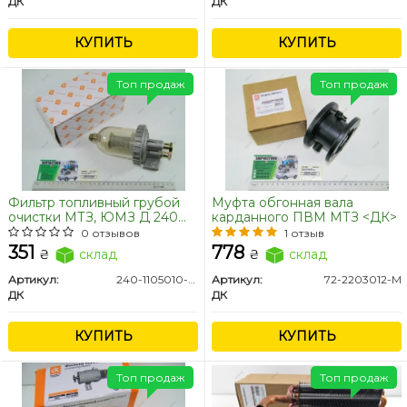
ДК
ДК
КУПИТЬ
КУПИТЬ
Топ продаж
Топ продаж
Фильтр топливный грубой
Муфта обгонная вала
очистки МТЗ, ЮМЗ Д 240
карданного ПВМ МТЗ <ДК>
прозрачная колба <ДК>
0 отзывов
1 отзыв
351
778
₴
склад
₴
склад
Артикул:
240-1105010-01
Артикул:
72-2203012-М
ДК
ДК
КУПИТЬ
КУПИТЬ
Топ продаж
Топ продаж