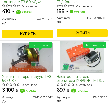
топлива МТЗ 80 <ДК>
53 / Крышка
распределителя зажигания
0 отзывов
0 отзывов
(трамблера) ГАЗ 53, 3307
410
188
₴
склад
₴
сегодня
ПАЗ,ЗИЛ <ДК>
Артикул:
Р351-3706500
Артикул:
ДУМП-21М
ДК
ДК
КУПИТЬ
КУПИТЬ
Топ продаж
Топ продаж
Усилитель торм. вакуум. ГАЗ
Электродвигатель
53 <ДК>
отопителя 12В/90Вт МТЗ,
ЗИЛ-4334 <ДК>
0 отзывов
0 отзывов
3 100
697
₴
склад
₴
склад
Артикул:
53-12-3550010
Артикул:
9742.3730
ДК
ДК