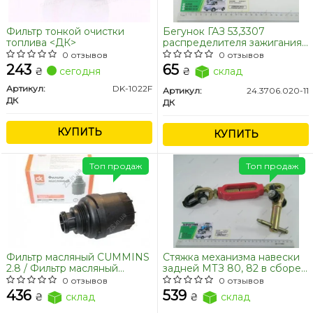
Фильтр тонкой очистки
Бегунок ГАЗ 53,3307
топлива <ДК>
распределителя зажигания
(трамблера) бесконт. <ДК>
0 отзывов
0 отзывов
243
65
₴
сегодня
₴
склад
Артикул:
DK-1022F
Артикул:
24.3706.020-11
ДК
ДК
КУПИТЬ
КУПИТЬ
Топ продаж
Топ продаж
Фильтр масляный CUMMINS
Стяжка механизма навески
2.8 / Фильтр масляный
задней МТЗ 80, 82 в сборе
Газель NEXT,Бизнес
с серьгами и проушиной
0 отзывов
0 отзывов
дв.Cummins ISF 2.8 <ДК>
(усиленная) <ДК>
436
539
₴
склад
₴
склад