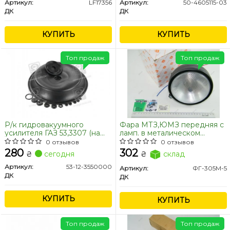
Артикул:
LF17356
Артикул:
50-4605115-03
ДК
ДК
КУПИТЬ
КУПИТЬ
Топ продаж
Топ продаж
Р/к гидровакуумного
Фара МТЗ,ЮМЗ передняя с
усилителя ГАЗ 53,3307 (на
ламп. в металическом
гидровакуум ДК) <ДК>
корпусе 127мм <ДК>
0 отзывов
0 отзывов
280
302
₴
сегодня
₴
склад
Артикул:
53-12-3550000
Артикул:
ФГ-305М-5
ДК
ДК
КУПИТЬ
КУПИТЬ
Топ продаж
Топ продаж