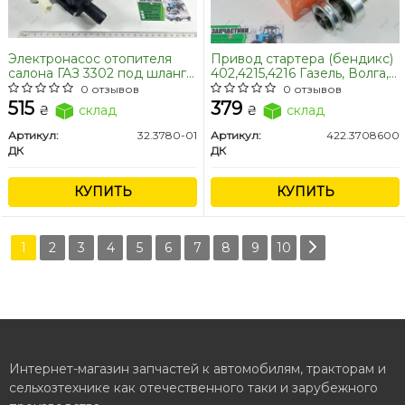
Электронасос отопителя
Привод стартера (бендикс)
салона ГАЗ 3302 под шланг
402,4215,4216 Газель, Волга,
Dвнут.18 мм <ДК>
Уаз (мал. стартер) <ДК>
0 отзывов
0 отзывов
515
379
₴
склад
₴
склад
Артикул:
32.3780-01
Артикул:
422.3708600
ДК
ДК
КУПИТЬ
КУПИТЬ
1
2
3
4
5
6
7
8
9
10
Интернет-магазин запчастей к автомобилям, тракторам и
сельхозтехнике как отечественного таки и зарубежного