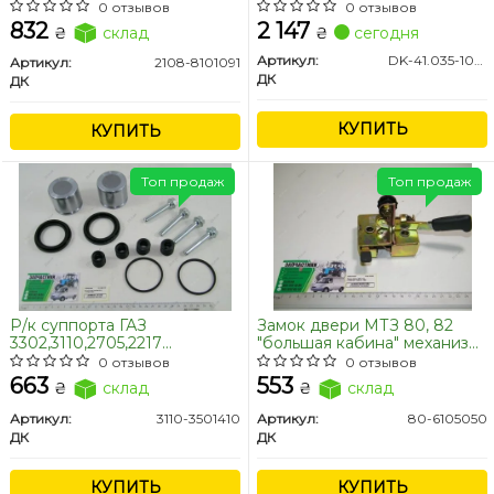
и кожухом) <ДК>
<ДК>
0 отзывов
0 отзывов
832
2 147
₴
склад
₴
сегодня
Артикул:
DK-41.035-1033
Артикул:
2108-8101091
ДК
ДК
КУПИТЬ
КУПИТЬ
Топ продаж
Топ продаж
Р/к суппорта ГАЗ
Замок двери МТЗ 80, 82
3302,3110,2705,2217
"большая кабина" механизм
Газель,Волга (полный) <ДК>
левый <ДК>
0 отзывов
0 отзывов
663
553
₴
склад
₴
склад
Артикул:
3110-3501410
Артикул:
80-6105050
ДК
ДК
КУПИТЬ
КУПИТЬ