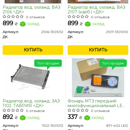
Радиатор вод. охлажд. ВАЗ
Радиатор вод. охлажд. ВАЗ
2106 <ДК>
2107 (карб.) <ДК>
0 отзывов
0 отзывов
899
899
₴
склад
₴
склад
Артикул:
2106-1301012
Артикул:
2107-1301010
ДК
ДК
КУПИТЬ
КУПИТЬ
Топ продаж
Топ продаж
Радиатор вод. охлажд. ЗАЗ
Фонарь МТЗ передний
1102. ТАВРИЯ <ДК>
многофункциональный LED
<ДК>
0 отзывов
0 отзывов
892
337
₴
склад
₴
склад
Артикул:
1102-1301012
Артикул:
ФП-402 LED