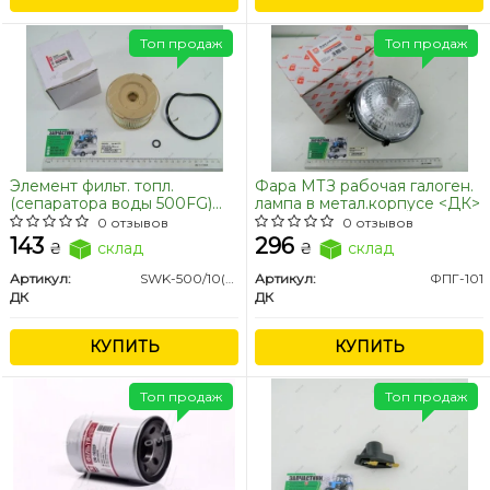
Топ продаж
Топ продаж
Элемент фильт. топл.
Фара МТЗ рабочая галоген.
(сепаратора воды 500FG)
лампа в метал.корпусе <ДК>
DAF, MAN, KAMAZ <ДК>
0 отзывов
0 отзывов
143
296
₴
склад
₴
склад
Артикул:
SWK-500/10(FG)
Артикул:
ФПГ-101
ДК
ДК
КУПИТЬ
КУПИТЬ
Топ продаж
Топ продаж