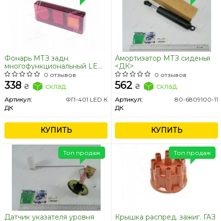
Фонарь МТЗ задн.
Амортизатор МТЗ сиденья
многофункциональный LED
<ДК>
<ДК>
0 отзывов
0 отзывов
338
562
₴
склад
₴
склад
Артикул:
ФП-401 LED К
Артикул:
80-6809100-11
ДК
ДК
КУПИТЬ
КУПИТЬ
Топ продаж
Топ продаж
Датчик указателя уровня
Крышка распред. зажиг. ГАЗ