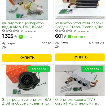
Фильтр топл. (сепаратор
Радиатор отопителя салона
воды) MAN, DAF, КАМАЗ
Богдан, Эталон 3 сопл <ДК>
<ДК>
0 отзывов
0 отзывов
1 395
601
₴
склад
₴
сегодня
Артикул:
DK-7580-3
Артикул:
500FG
ДК
ДК
КУПИТЬ
КУПИТЬ
Топ продаж
Топ продаж
Электродвиг. отопителя ВАЗ
Отопитель салона 12V 3
2108 (в сборе с крыльчаткой
сопла ПАЗ, Эталон, Рута