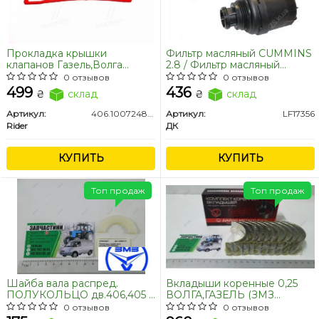
Прокладка крышки
Фильтр масляный CUMMINS
клапанов Газель,Волга
2.8 / Фильтр масляный
дв.406,405 с р\к (уплот. клап.
Газель NEXT,Бизнес
0 отзывов
0 отзывов
крышки)
дв.Cummins ISF 2.8 <ДК>
499
436
₴
склад
₴
склад
Артикул:
406.1007248-10.1
Артикул:
LF17356
Rider
ДК
КУПИТЬ
КУПИТЬ
Топ продаж
Топ продаж
Шайба вала распред.
Вкладыши коренные 0,25
ПОЛУКОЛЬЦО дв.406,405 /
ВОЛГА,ГАЗЕЛЬ (ЗМЗ
Втулка разбега вала /
406,405) (покупн. ЗМЗ)
0 отзывов
0 отзывов
полушайба Газель,Волга