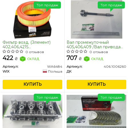
Топ продаж
Топ продаж
Фильтр возд. (Элемент)
Вал промежуточный
402,406,4215
405,406,409 /Вал привода
(КАРБЮРАТОРНЫЙ) 3102-
валов распред.
0 отзывов
0 отзывов
1109013 Газель, ВОЛГА,
промежуточный
422
707
₴
склад
₴
склад
ГАЗ-53,3307, ПАЗ (пр-во WIX-
Газель,Волга (пр-во ДК)
FILTERS UA)
Артикул:
WA6484
Артикул:
406.1006260
WIX
Польша
ДК
КУПИТЬ
КУПИТЬ
Топ продаж
Топ продаж