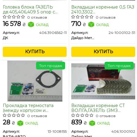
Головка блока ГАЗЕЛЬ
Вкладыши коренные 0,5 ГАЗ
дв.405,406,409 5 опор с
2410,3302
клапанами в сб. /
Газель,Соболь,Газель
0 отзывов
0 отзывов
ПЯТИОПОРНАЯ <ДК>
NEXT,Бизнес,Волга,УАЗ
16 578
710
₴
склад
₴
склад
дв.402,4215,4216,4213,Evotech
2,7 (покупн. ЗМЗ)
Артикул:
406.3906562-11
Артикул:
24-1000102-31
ДК
Дайдо Металл Русь
КУПИТЬ
КУПИТЬ
Топ продаж
Топ продаж
Прокладка термостата
Вкладыши коренные СТ
(между корпусом и
ВОЛГА,ГАЗЕЛЬ (ЗМЗ
крышкой) Газель,Волга
406,405) (покупн. ЗМЗ)
0 отзывов
0 отзывов
дв.406,402,ГАЗ 53 (паронит)
28
839
₴
склад
₴
склад
Артикул:
13-1008155
Артикул:
406.1000102
ВАТИ-АВТО
Дайдо Металл Русь