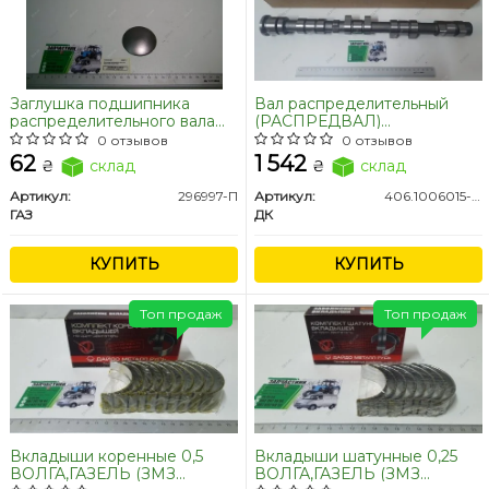
Заглушка подшипника
Вал распределительный
распределительного вала
(РАСПРЕДВАЛ)
ГАЗ/ распредвала Волга,
Газель,Волга дв.405,406,409
0 отзывов
0 отзывов
Газель, Уаз (пр-во ГАЗ)
(впуск/выпуск
62
1 542
₴
склад
₴
склад
универсальный)
ИНЖЕКТОР. дв.405, 406,
Артикул:
296997-П
Артикул:
406.1006015-10
409 инж. <ДК>
ГАЗ
ДК
КУПИТЬ
КУПИТЬ
Топ продаж
Топ продаж
Вкладыши коренные 0,5
Вкладыши шатунные 0,25
ВОЛГА,ГАЗЕЛЬ (ЗМЗ
ВОЛГА,ГАЗЕЛЬ (ЗМЗ