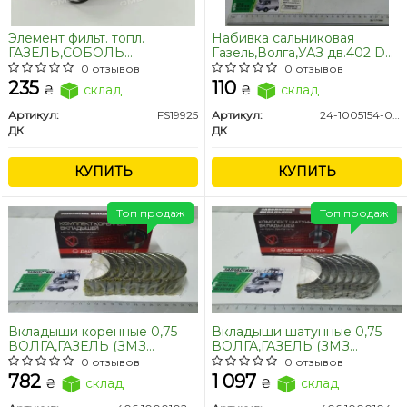
Элемент фильт. топл.
Набивка сальниковая
ГАЗЕЛЬ,СОБОЛЬ
Газель,Волга,УАЗ дв.402 D8
дв.CUMMINS 2.8, фирм.упак.
(мэрс) (1шт.) <ДК>
0 отзывов
0 отзывов
<ДК>
235
110
₴
склад
₴
склад
Артикул:
FS19925
Артикул:
24-1005154-02-15
ДК
ДК
КУПИТЬ
КУПИТЬ
Топ продаж
Топ продаж
Вкладыши коренные 0,75
Вкладыши шатунные 0,75
ВОЛГА,ГАЗЕЛЬ (ЗМЗ
ВОЛГА,ГАЗЕЛЬ (ЗМЗ
406,405) (покупн. ЗМЗ)
406,405) (покупн. ЗМЗ)
0 отзывов
0 отзывов
782
1 097
₴
склад
₴
склад