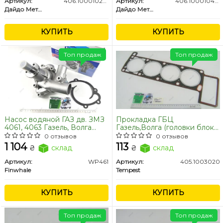
Артикул:
406.1000102-22
Артикул:
406.1000104-22
Дайдо Металл Русь
Дайдо Металл Русь
КУПИТЬ
КУПИТЬ
Топ продаж
Топ продаж
Насос водяной ГАЗ дв. ЗМЗ
Прокладка ГБЦ
4061, 4063 Газель, Волга
Газель,Волга (головки блока
УНИВЕРСАЛЬНЫЙ (пр-во
цилиндров) дв.405 с гермет.
0 отзывов
0 отзывов
FINWHALE)
(TEMPEST)
1 104
113
₴
склад
₴
склад
Артикул:
WP461
Артикул:
405.1003020
Finwhale
Tempest
КУПИТЬ
КУПИТЬ
Топ продаж
Топ продаж