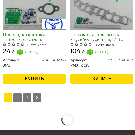
Прокладка крышки
Прокладка коллектора
гидронатяжителя
впуск/выпуск 4216,4213
Газель,Волга дв.406,405
(инж.) Газель Бизнес,УАЗ
0 отзывов
0 отзывов
(паронит) (пр-во ЗМЗ)
(перфометал)
24
104
₴
склад
₴
склад
Артикул:
406.1006085
Артикул:
4216.1008080
ЗМЗ
УМЗ Торговый Дом ООО
КУПИТЬ
КУПИТЬ
1
2
3